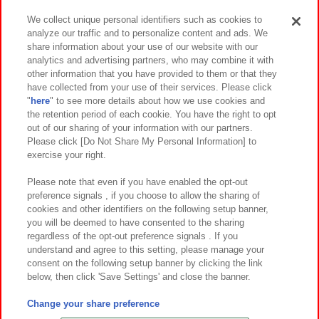
We collect unique personal identifiers such as cookies to
analyze our traffic and to personalize content and ads. We
イベント・キャンペーン
share information about your use of our website with our
analytics and advertising partners, who may combine it with
other information that you have provided to them or that they
have collected from your use of their services. Please click
"
here
" to see more details about how we use cookies and
関連会社
サステナビリティ
サイトポリシー
the retention period of each cookie. You have the right to opt
out of our sharing of your information with our partners.
プライバシーポリシー
ウェブアクセシビリティ方針と検証結果
Please click [Do Not Share My Personal Information] to
exercise your right.
お取引先さまとともに
食品のご提供について
カスタマーハラスメント対応方針
よくあるご質問・お問い合わせ
Please note that even if you have enabled the opt-out
preference signals , if you choose to allow the sharing of
cookies and other identifiers on the following setup banner,
you will be deemed to have consented to the sharing
regardless of the opt-out preference signals . If you
understand and agree to this setting, please manage your
consent on the following setup banner by clicking the link
below, then click 'Save Settings' and close the banner.
©Bandai Namco Amusement Inc.
©Bandai Namco Amusement Lab Inc.
Change your share preference
©Bandai Namco Experience Inc.