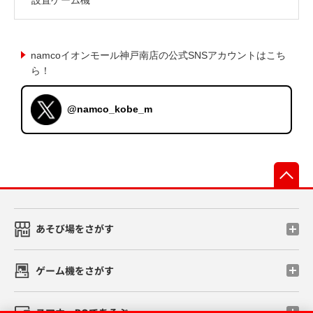
namcoイオンモール神戸南店の公式SNSアカウントはこち
ら！
@namco_kobe_m
先
あそび場をさがす
ゲーム機をさがす
スマホ・PCであそぶ