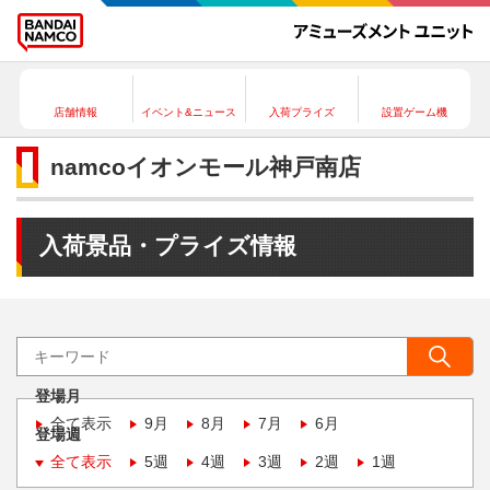
店舗情報
イベント&ニュース
入荷プライズ
設置ゲーム機
namcoイオンモール神戸南店
入荷景品・プライズ情報
登場月
全て表示
9月
8月
7月
6月
登場週
全て表示
5週
4週
3週
2週
1週