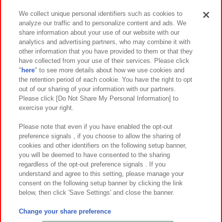
We collect unique personal identifiers such as cookies to
analyze our traffic and to personalize content and ads. We
イベント・キャンペーン
share information about your use of our website with our
analytics and advertising partners, who may combine it with
other information that you have provided to them or that they
have collected from your use of their services. Please click
"
here
" to see more details about how we use cookies and
関連会社
サステナビリティ
サイトポリシー
the retention period of each cookie. You have the right to opt
out of our sharing of your information with our partners.
プライバシーポリシー
ウェブアクセシビリティ方針と検証結果
Please click [Do Not Share My Personal Information] to
exercise your right.
お取引先さまとともに
食品のご提供について
カスタマーハラスメント対応方針
よくあるご質問・お問い合わせ
Please note that even if you have enabled the opt-out
preference signals , if you choose to allow the sharing of
cookies and other identifiers on the following setup banner,
you will be deemed to have consented to the sharing
regardless of the opt-out preference signals . If you
understand and agree to this setting, please manage your
consent on the following setup banner by clicking the link
below, then click 'Save Settings' and close the banner.
©Bandai Namco Amusement Inc.
©Bandai Namco Amusement Lab Inc.
Change your share preference
©Bandai Namco Experience Inc.