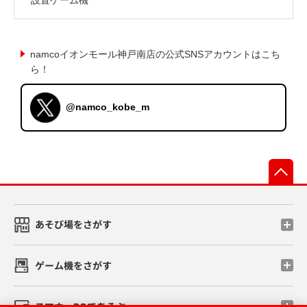
namcoイオンモール神戸南店の公式SNSアカウントはこち
ら！
@namco_kobe_m
先
あそび場をさがす
ゲーム機をさがす
スマホ・PCであそぶ