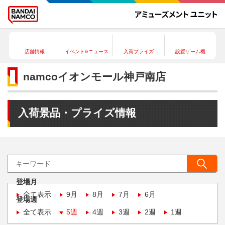
店舗情報
イベント&ニュース
入荷プライズ
設置ゲーム機
namcoイオンモール神戸南店
入荷景品・プライズ情報
登場月
全て表示
9月
8月
7月
6月
登場週
全て表示
5週
4週
3週
2週
1週