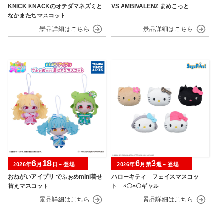
KNICK KNACKのオテダマネズミと
VS AMBIVALENZ まめこっと
なかまたちマスコット
6
18
6
3
2026年
月
日～登場
2026年
月第
週～登場
おねがいアイプリ でふぉめmini着せ
ハローキティ フェイスマスコッ
替えマスコット
ト ×〇×〇ギャル