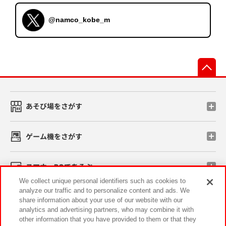
@namco_kobe_m
先
あそび場をさがす
ゲーム機をさがす
スマホ・PCであそぶ
We collect unique personal identifiers such as cookies to
analyze our traffic and to personalize content and ads. We
イベント・キャンペーン
share information about your use of our website with our
analytics and advertising partners, who may combine it with
other information that you have provided to them or that they