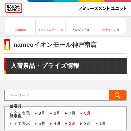
店舗情報
イベント&ニュース
入荷プライズ
設置ゲーム機
namcoイオンモール神戸南店
入荷景品・プライズ情報
登場月
全て表示
9月
8月
7月
6月
登場週
全て表示
5週
4週
3週
2週
1週