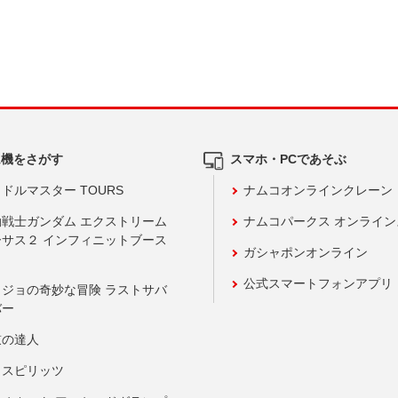
ム機をさがす
スマホ・PCであそぶ
ドルマスター TOURS
ナムコオンラインクレーン
動戦士ガンダム エクストリーム
ナムコパークス オンライ
ーサス２ インフィニットブース
ガシャポンオンライン
公式スマートフォンアプリ
ョジョの奇妙な冒険 ラストサバ
バー
鼓の達人
りスピリッツ