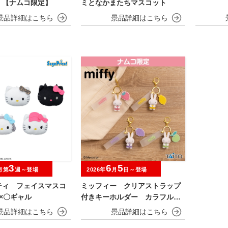
 【ナムコ限定】
ミとなかまたちマスコット
3
6
5
月第
週～登場
2026年
月
日～登場
ティ フェイスマスコ
ミッフィー クリアストラップ
×〇ギャル
付きキーホルダー カラフルフ
ルーツver.