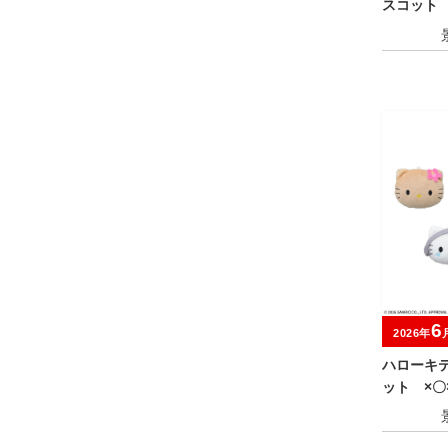
スコット
6
2026年
ハローキ
ット ×〇