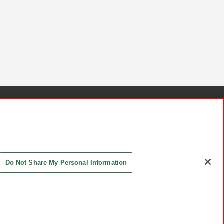
針と検証結果
お取引先さまとともに
お問い合わせ
Do Not Share My Personal Information
ASHIKI Co., Ltd. All Rights Reserved.