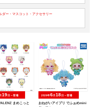
ルダー・マスコット・アクセサリー
19
6
18
月
日～登場
2026年
月
日～登場
IVALENZ まめこっと
おねがいアイプリ でふぉめmini