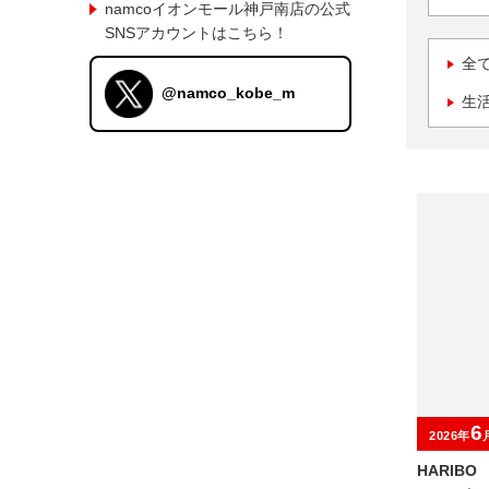
namcoイオンモール神戸南店の公式
SNSアカウントはこちら！
全
@namco_kobe_m
生
6
2026年
HARIB