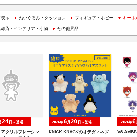
て表示
ぬいぐるみ・クッション
フィギュア・ホビー
キーホ
活雑貨・インテリア・小物
その他景品
24
6
20
6
月
日～登場
2026年
月
日～登場
2026年
O アクリルフレークマ
KNICK KNACKのオテダマネズ
VS AMB