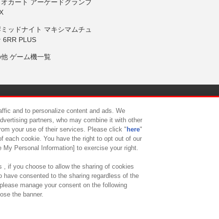
リオカート アーケードグランプ
X
岸ミッドナイト マキシマムチュ
 6RR PLUS
の他 ゲーム機一覧
サイトポリシー
プライバシーポリシー
ウェブアクセシビリティ方
raffic and to personalize content and ads. We
advertising partners, who may combine it with other
rom your use of their services. Please click "
here
"
供について
カスタマーハラスメント対応方針
よくあるご質問・
f each cookie. You have the right to opt out of our
e My Personal Information] to exercise your right.
 , if you choose to allow the sharing of cookies
to have consented to the sharing regardless of the
, please manage your consent on the following
lose the banner.
ndai Namco Amusement Lab Inc.
©Bandai Namco Experience Inc.
©HANAY