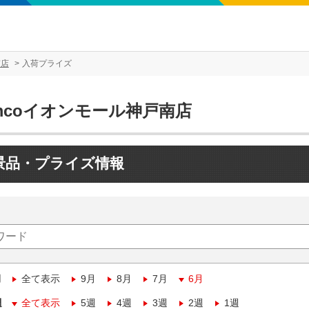
南店
入荷プライズ
mcoイオンモール神戸南店
景品・プライズ情報
月
全て表示
9月
8月
7月
6月
週
全て表示
5週
4週
3週
2週
1週