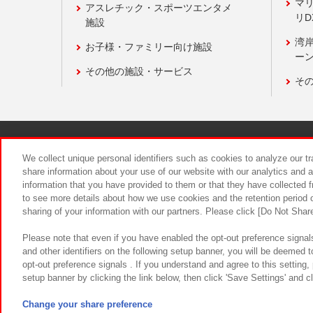
マ
アスレチック・スポーツエンタメ
リD
施設
湾
お子様・ファミリー向け施設
ーン
その他の施設・サービス
そ
関連会社
サステナビリティ
We collect unique personal identifiers such as cookies to analyze our t
share information about your use of our website with our analytics and 
information that you have provided to them or that they have collected f
食品のご提
to see more details about how we use cookies and the retention period o
sharing of your information with our partners. Please click [Do Not Shar
Please note that even if you have enabled the opt-out preference signals
and other identifiers on the following setup banner, you will be deemed 
opt-out preference signals . If you understand and agree to this setting
setup banner by clicking the link below, then click 'Save Settings' and c
©Bandai Namco Amusement Inc.
©Ba
Change your share preference