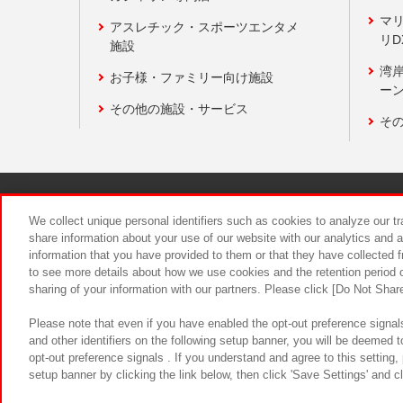
マ
アスレチック・スポーツエンタメ
リD
施設
湾
お子様・ファミリー向け施設
ーン
その他の施設・サービス
そ
関連会社
サステナビリティ
We collect unique personal identifiers such as cookies to analyze our t
share information about your use of our website with our analytics and 
information that you have provided to them or that they have collected f
食品のご提
to see more details about how we use cookies and the retention period o
sharing of your information with our partners. Please click [Do Not Shar
Please note that even if you have enabled the opt-out preference signals
and other identifiers on the following setup banner, you will be deemed 
opt-out preference signals . If you understand and agree to this setting
setup banner by clicking the link below, then click 'Save Settings' and c
©Bandai Namco Amusement Inc.
©Ba