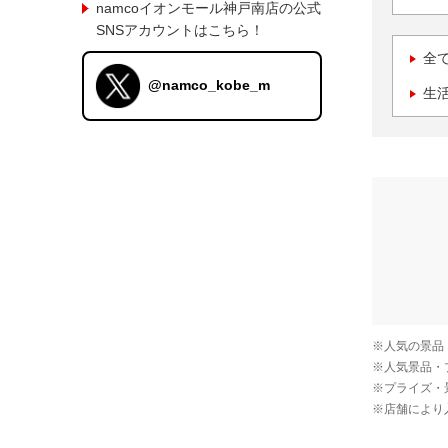
namcoイオンモール神戸南店の公式
SNSアカウントはこちら！
全
@namco_kobe_m
生