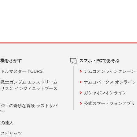
ム機をさがす
スマホ・PCであそぶ
ドルマスター TOURS
ナムコオンラインクレーン
動戦士ガンダム エクストリーム
ナムコパークス オンライ
ーサス２ インフィニットブース
ガシャポンオンライン
公式スマートフォンアプリ
ョジョの奇妙な冒険 ラストサバ
バー
鼓の達人
りスピリッツ