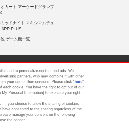
リオカート アーケードグランプ
X
岸ミッドナイト マキシマムチュ
 6RR PLUS
の他 ゲーム機一覧
サイトポリシー
プライバシーポリシー
ウェブアクセシビリティ方
raffic and to personalize content and ads. We
advertising partners, who may combine it with other
rom your use of their services. Please click "
here
"
供について
カスタマーハラスメント対応方針
よくあるご質問・
f each cookie. You have the right to opt out of our
e My Personal Information] to exercise your right.
 , if you choose to allow the sharing of cookies
to have consented to the sharing regardless of the
, please manage your consent on the following
lose the banner.
ndai Namco Amusement Lab Inc.
©Bandai Namco Experience Inc.
©HANAY