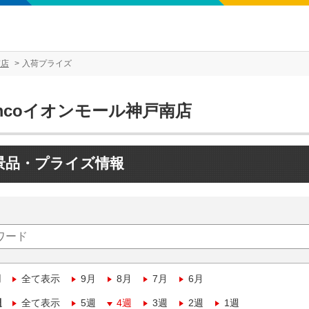
南店
入荷プライズ
mcoイオンモール神戸南店
景品・プライズ情報
月
全て表示
9月
8月
7月
6月
週
全て表示
5週
4週
3週
2週
1週