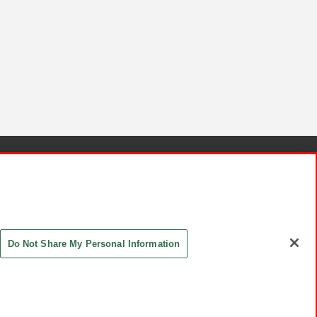
針と検証結果
お取引先さまとともに
お問い合わせ
Do Not Share My Personal Information
ASHIKI Co., Ltd. All Rights Reserved.