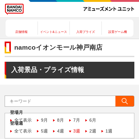
店舗情報
イベント&ニュース
入荷プライズ
設置ゲーム機
namcoイオンモール神戸南店
入荷景品・プライズ情報
登場月
全て表示
9月
8月
7月
6月
登場週
全て表示
5週
4週
3週
2週
1週