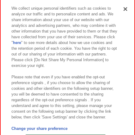
We collect unique personal identifiers such as cookies to
analyze our traffic and to personalize content and ads. We
イベント・キャンペーン
share information about your use of our website with our
analytics and advertising partners, who may combine it with
other information that you have provided to them or that they
have collected from your use of their services. Please click
"
here
" to see more details about how we use cookies and
関連会社
サステナビリティ
サイトポリシー
the retention period of each cookie. You have the right to opt
out of our sharing of your information with our partners.
プライバシーポリシー
ウェブアクセシビリティ方針と検証結果
Please click [Do Not Share My Personal Information] to
exercise your right.
お取引先さまとともに
食品のご提供について
カスタマーハラスメント対応方針
よくあるご質問・お問い合わせ
Please note that even if you have enabled the opt-out
preference signals , if you choose to allow the sharing of
cookies and other identifiers on the following setup banner,
you will be deemed to have consented to the sharing
regardless of the opt-out preference signals . If you
understand and agree to this setting, please manage your
consent on the following setup banner by clicking the link
below, then click 'Save Settings' and close the banner.
©Bandai Namco Amusement Inc.
©Bandai Namco Amusement Lab Inc.
Change your share preference
©Bandai Namco Experience Inc.