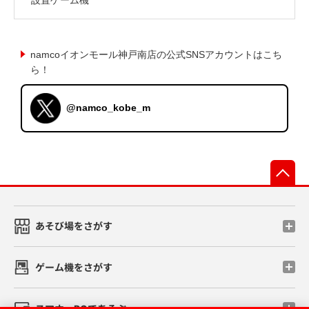
namcoイオンモール神戸南店の公式SNSアカウントはこち
ら！
@namco_kobe_m
先
あそび場をさがす
ゲーム機をさがす
スマホ・PCであそぶ