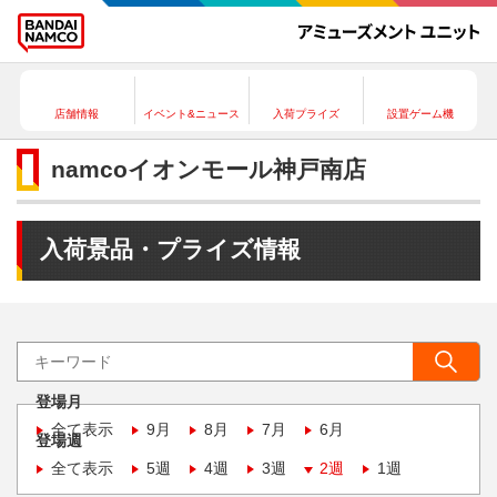
店舗情報
イベント&ニュース
入荷プライズ
設置ゲーム機
namcoイオンモール神戸南店
入荷景品・プライズ情報
登場月
全て表示
9月
8月
7月
6月
登場週
全て表示
5週
4週
3週
2週
1週