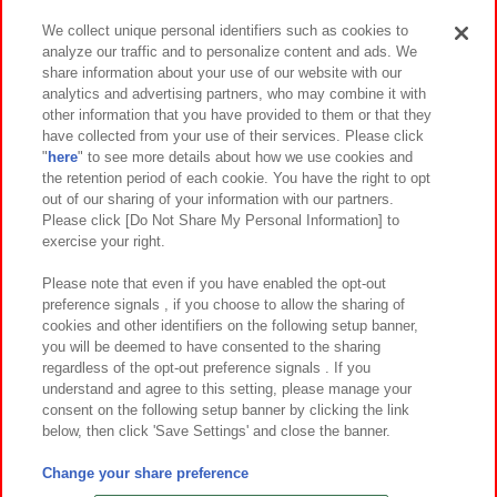
We collect unique personal identifiers such as cookies to
analyze our traffic and to personalize content and ads. We
イベント・キャンペーン
share information about your use of our website with our
analytics and advertising partners, who may combine it with
other information that you have provided to them or that they
have collected from your use of their services. Please click
"
here
" to see more details about how we use cookies and
関連会社
サステナビリティ
サイトポリシー
the retention period of each cookie. You have the right to opt
out of our sharing of your information with our partners.
プライバシーポリシー
ウェブアクセシビリティ方針と検証結果
Please click [Do Not Share My Personal Information] to
exercise your right.
お取引先さまとともに
食品のご提供について
カスタマーハラスメント対応方針
よくあるご質問・お問い合わせ
Please note that even if you have enabled the opt-out
preference signals , if you choose to allow the sharing of
cookies and other identifiers on the following setup banner,
you will be deemed to have consented to the sharing
regardless of the opt-out preference signals . If you
understand and agree to this setting, please manage your
consent on the following setup banner by clicking the link
below, then click 'Save Settings' and close the banner.
©Bandai Namco Amusement Inc.
©Bandai Namco Amusement Lab Inc.
Change your share preference
©Bandai Namco Experience Inc.