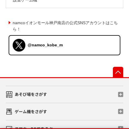
namcoイオンモール神戸南店の公式SNSアカウントはこち
ら！
@namco_kobe_m
先
あそび場をさがす
ゲーム機をさがす
スマホ・PCであそぶ