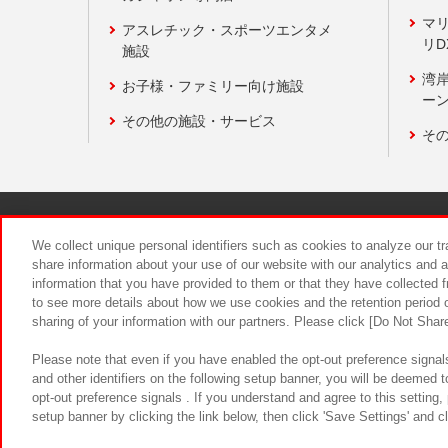
マ
アスレチック・スポーツエンタメ
リD
施設
湾
お子様・ファミリー向け施設
ーン
その他の施設・サービス
そ
関連会社
サステナビリティ
We collect unique personal identifiers such as cookies to analyze our t
share information about your use of our website with our analytics and 
information that you have provided to them or that they have collected f
食品のご提
to see more details about how we use cookies and the retention period o
sharing of your information with our partners. Please click [Do Not Shar
Please note that even if you have enabled the opt-out preference signals
and other identifiers on the following setup banner, you will be deemed 
opt-out preference signals . If you understand and agree to this setting
setup banner by clicking the link below, then click 'Save Settings' and c
©Bandai Namco Amusement Inc.
©Ba