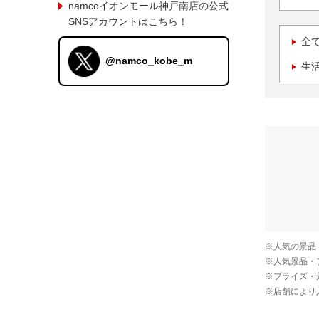
namcoイオンモール神戸南店の公式
SNSアカウントはこちら！
全
@namco_kobe_m
生