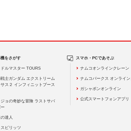
ム機をさがす
スマホ・PCであそぶ
ドルマスター TOURS
ナムコオンラインクレーン
動戦士ガンダム エクストリーム
ナムコパークス オンライ
ーサス２ インフィニットブース
ガシャポンオンライン
公式スマートフォンアプリ
ョジョの奇妙な冒険 ラストサバ
バー
鼓の達人
りスピリッツ