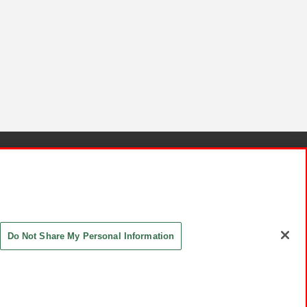
針と検証結果
お取引先さまとともに
お問い合わせ
Do Not Share My Personal Information
ASHIKI Co., Ltd. All Rights Reserved.