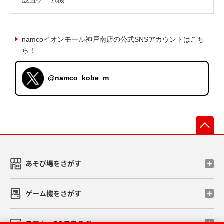
namcoイオンモール神戸南店の公式SNSアカウントはこち
ら！
@namco_kobe_m
先
あそび場をさがす
ゲーム機をさがす
スマホ・PCであそぶ