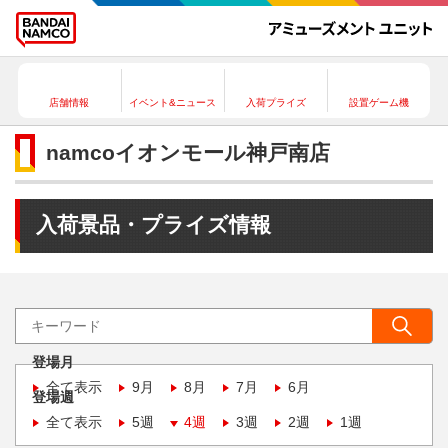
店舗情報
イベント&ニュース
入荷プライズ
設置ゲーム機
namcoイオンモール神戸南店
入荷景品・プライズ情報
登場月
全て表示
9月
8月
7月
6月
登場週
全て表示
5週
4週
3週
2週
1週