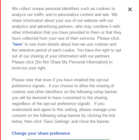
We collect unique personal identifiers such as cookies to
analyze our traffic and to personalize content and ads. We
イベント・キャンペーン
share information about your use of our website with our
analytics and advertising partners, who may combine it with
other information that you have provided to them or that they
have collected from your use of their services. Please click
"
here
" to see more details about how we use cookies and
関連会社
サステナビリティ
サイトポリシー
the retention period of each cookie. You have the right to opt
out of our sharing of your information with our partners.
プライバシーポリシー
ウェブアクセシビリティ方針と検証結果
Please click [Do Not Share My Personal Information] to
exercise your right.
お取引先さまとともに
食品のご提供について
カスタマーハラスメント対応方針
よくあるご質問・お問い合わせ
Please note that even if you have enabled the opt-out
preference signals , if you choose to allow the sharing of
cookies and other identifiers on the following setup banner,
you will be deemed to have consented to the sharing
regardless of the opt-out preference signals . If you
understand and agree to this setting, please manage your
consent on the following setup banner by clicking the link
below, then click 'Save Settings' and close the banner.
©Bandai Namco Amusement Inc.
©Bandai Namco Amusement Lab Inc.
Change your share preference
©Bandai Namco Experience Inc.