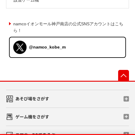
namcoイオンモール神戸南店の公式SNSアカウントはこち
ら！
@namco_kobe_m
先
あそび場をさがす
ゲーム機をさがす
スマホ・PCであそぶ