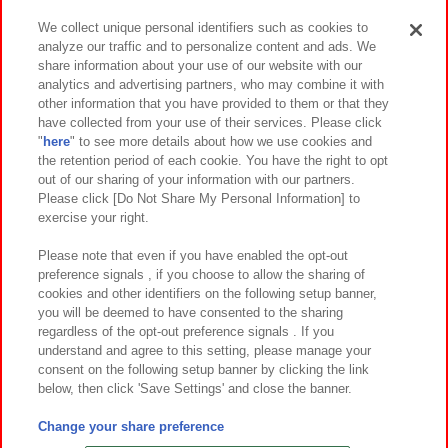
We collect unique personal identifiers such as cookies to
analyze our traffic and to personalize content and ads. We
イベント・キャンペーン
share information about your use of our website with our
analytics and advertising partners, who may combine it with
other information that you have provided to them or that they
have collected from your use of their services. Please click
"
here
" to see more details about how we use cookies and
関連会社
サステナビリティ
サイトポリシー
the retention period of each cookie. You have the right to opt
out of our sharing of your information with our partners.
プライバシーポリシー
ウェブアクセシビリティ方針と検証結果
Please click [Do Not Share My Personal Information] to
exercise your right.
お取引先さまとともに
食品のご提供について
カスタマーハラスメント対応方針
よくあるご質問・お問い合わせ
Please note that even if you have enabled the opt-out
preference signals , if you choose to allow the sharing of
cookies and other identifiers on the following setup banner,
you will be deemed to have consented to the sharing
regardless of the opt-out preference signals . If you
understand and agree to this setting, please manage your
consent on the following setup banner by clicking the link
below, then click 'Save Settings' and close the banner.
©Bandai Namco Amusement Inc.
©Bandai Namco Amusement Lab Inc.
Change your share preference
©Bandai Namco Experience Inc.