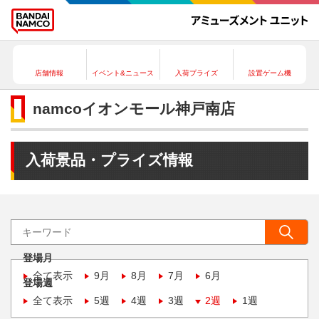
店舗情報
イベント&ニュース
入荷プライズ
設置ゲーム機
namcoイオンモール神戸南店
入荷景品・プライズ情報
登場月
全て表示
9月
8月
7月
6月
登場週
全て表示
5週
4週
3週
2週
1週