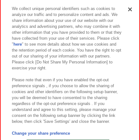
We collect unique personal identifiers such as cookies to
analyze our traffic and to personalize content and ads. We
イベント・キャンペーン
share information about your use of our website with our
analytics and advertising partners, who may combine it with
other information that you have provided to them or that they
have collected from your use of their services. Please click
"
here
" to see more details about how we use cookies and
関連会社
サステナビリティ
サイトポリシー
the retention period of each cookie. You have the right to opt
out of our sharing of your information with our partners.
プライバシーポリシー
ウェブアクセシビリティ方針と検証結果
Please click [Do Not Share My Personal Information] to
exercise your right.
お取引先さまとともに
食品のご提供について
カスタマーハラスメント対応方針
よくあるご質問・お問い合わせ
Please note that even if you have enabled the opt-out
preference signals , if you choose to allow the sharing of
cookies and other identifiers on the following setup banner,
you will be deemed to have consented to the sharing
regardless of the opt-out preference signals . If you
understand and agree to this setting, please manage your
consent on the following setup banner by clicking the link
below, then click 'Save Settings' and close the banner.
©Bandai Namco Amusement Inc.
©Bandai Namco Amusement Lab Inc.
Change your share preference
©Bandai Namco Experience Inc.