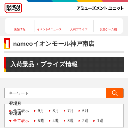
店舗情報
イベント&ニュース
入荷プライズ
設置ゲーム機
namcoイオンモール神戸南店
入荷景品・プライズ情報
登場月
全て表示
9月
8月
7月
6月
登場週
全て表示
5週
4週
3週
2週
1週