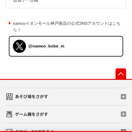
namcoイオンモール神戸南店の公式SNSアカウントはこち
ら！
@namco_kobe_m
先
あそび場をさがす
ゲーム機をさがす
スマホ・PCであそぶ