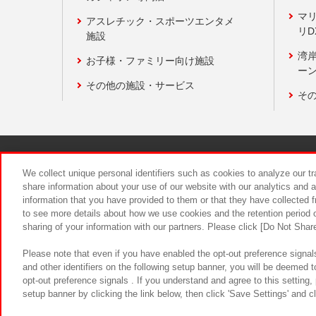
マ
アスレチック・スポーツエンタメ
リD
施設
湾
お子様・ファミリー向け施設
ーン
その他の施設・サービス
そ
関連会社
サステナビリティ
We collect unique personal identifiers such as cookies to analyze our t
share information about your use of our website with our analytics and 
information that you have provided to them or that they have collected f
食品のご提
to see more details about how we use cookies and the retention period o
sharing of your information with our partners. Please click [Do Not Shar
Please note that even if you have enabled the opt-out preference signals
and other identifiers on the following setup banner, you will be deemed 
opt-out preference signals . If you understand and agree to this setting
setup banner by clicking the link below, then click 'Save Settings' and c
©Bandai Namco Amusement Inc.
©Ba