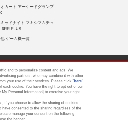
リオカート アーケードグランプ
X
岸ミッドナイト マキシマムチュ
 6RR PLUS
の他 ゲーム機一覧
サイトポリシー
プライバシーポリシー
ウェブアクセシビリティ方
raffic and to personalize content and ads. We
advertising partners, who may combine it with other
rom your use of their services. Please click "
here
"
供について
カスタマーハラスメント対応方針
よくあるご質問・
f each cookie. You have the right to opt out of our
e My Personal Information] to exercise your right.
 , if you choose to allow the sharing of cookies
to have consented to the sharing regardless of the
, please manage your consent on the following
lose the banner.
ndai Namco Amusement Lab Inc.
©Bandai Namco Experience Inc.
©HANAY