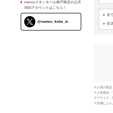
namcoイオンモール神戸南店の公式
SNSアカウントはこちら！
全
@namco_kobe_m
生