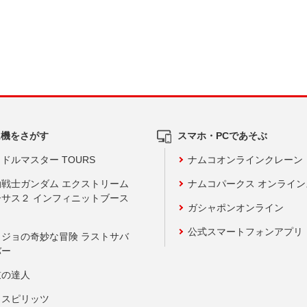
ム機をさがす
スマホ・PCであそぶ
ドルマスター TOURS
ナムコオンラインクレーン
動戦士ガンダム エクストリーム
ナムコパークス オンライ
ーサス２ インフィニットブース
ガシャポンオンライン
公式スマートフォンアプリ
ョジョの奇妙な冒険 ラストサバ
バー
鼓の達人
りスピリッツ