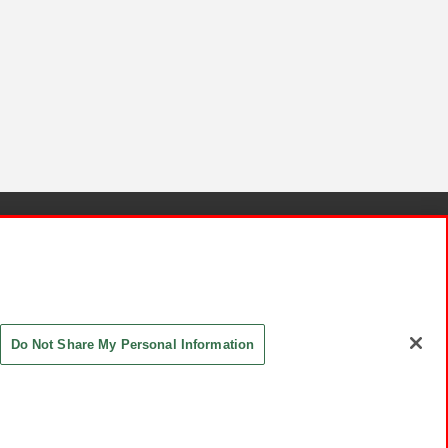
針と検証結果
お取引先さまとともに
お問い合わせ
Do Not Share My Personal Information
ASHIKI Co., Ltd. All Rights Reserved.