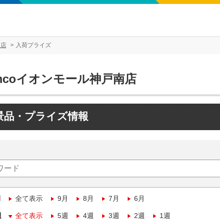
南店
入荷プライズ
mcoイオンモール神戸南店
景品・プライズ情報
月
全て表示
9月
8月
7月
6月
週
全て表示
5週
4週
3週
2週
1週