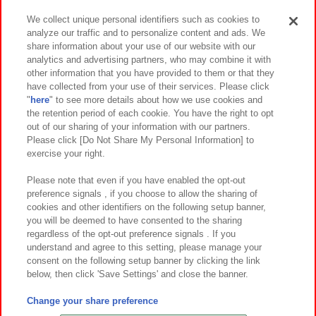
We collect unique personal identifiers such as cookies to
analyze our traffic and to personalize content and ads. We
イベント・キャンペーン
share information about your use of our website with our
analytics and advertising partners, who may combine it with
other information that you have provided to them or that they
have collected from your use of their services. Please click
"
here
" to see more details about how we use cookies and
関連会社
サステナビリティ
サイトポリシー
the retention period of each cookie. You have the right to opt
out of our sharing of your information with our partners.
プライバシーポリシー
ウェブアクセシビリティ方針と検証結果
Please click [Do Not Share My Personal Information] to
exercise your right.
お取引先さまとともに
食品のご提供について
カスタマーハラスメント対応方針
よくあるご質問・お問い合わせ
Please note that even if you have enabled the opt-out
preference signals , if you choose to allow the sharing of
cookies and other identifiers on the following setup banner,
you will be deemed to have consented to the sharing
regardless of the opt-out preference signals . If you
understand and agree to this setting, please manage your
consent on the following setup banner by clicking the link
below, then click 'Save Settings' and close the banner.
©Bandai Namco Amusement Inc.
©Bandai Namco Amusement Lab Inc.
Change your share preference
©Bandai Namco Experience Inc.