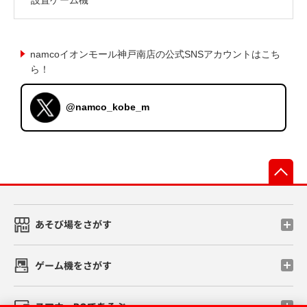
namcoイオンモール神戸南店の公式SNSアカウントはこち
ら！
@namco_kobe_m
先
あそび場をさがす
ゲーム機をさがす
スマホ・PCであそぶ