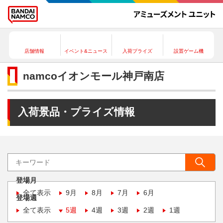
店舗情報
イベント&ニュース
入荷プライズ
設置ゲーム機
namcoイオンモール神戸南店
入荷景品・プライズ情報
登場月
全て表示
9月
8月
7月
6月
登場週
全て表示
5週
4週
3週
2週
1週