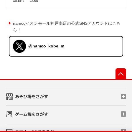
namcoイオンモール神戸南店の公式SNSアカウントはこち
ら！
@namco_kobe_m
先
あそび場をさがす
ゲーム機をさがす
スマホ・PCであそぶ