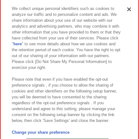
We collect unique personal identifiers such as cookies to
analyze our traffic and to personalize content and ads. We
イベント・キャンペーン
share information about your use of our website with our
analytics and advertising partners, who may combine it with
other information that you have provided to them or that they
have collected from your use of their services. Please click
"
here
" to see more details about how we use cookies and
関連会社
サステナビリティ
サイトポリシー
the retention period of each cookie. You have the right to opt
out of our sharing of your information with our partners.
プライバシーポリシー
ウェブアクセシビリティ方針と検証結果
Please click [Do Not Share My Personal Information] to
exercise your right.
お取引先さまとともに
食品のご提供について
カスタマーハラスメント対応方針
よくあるご質問・お問い合わせ
Please note that even if you have enabled the opt-out
preference signals , if you choose to allow the sharing of
cookies and other identifiers on the following setup banner,
you will be deemed to have consented to the sharing
regardless of the opt-out preference signals . If you
understand and agree to this setting, please manage your
consent on the following setup banner by clicking the link
below, then click 'Save Settings' and close the banner.
©Bandai Namco Amusement Inc.
©Bandai Namco Amusement Lab Inc.
Change your share preference
©Bandai Namco Experience Inc.