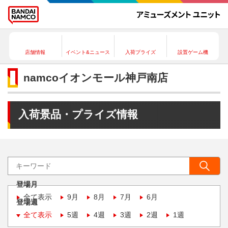
店舗情報
イベント&ニュース
入荷プライズ
設置ゲーム機
namcoイオンモール神戸南店
入荷景品・プライズ情報
登場月
全て表示
9月
8月
7月
6月
登場週
全て表示
5週
4週
3週
2週
1週