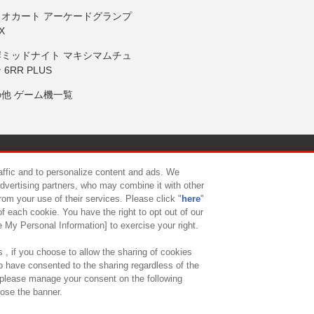
リオカート アーケードグランプ
X
岸ミッドナイト マキシマムチュ
 6RR PLUS
の他 ゲーム機一覧
サイトポリシー
プライバシーポリシー
ウェブアクセシビリティ方
raffic and to personalize content and ads. We
advertising partners, who may combine it with other
rom your use of their services. Please click "
here
"
供について
カスタマーハラスメント対応方針
よくあるご質問・
f each cookie. You have the right to opt out of our
e My Personal Information] to exercise your right.
 , if you choose to allow the sharing of cookies
to have consented to the sharing regardless of the
, please manage your consent on the following
lose the banner.
ndai Namco Amusement Lab Inc.
©Bandai Namco Experience Inc.
©HANAY