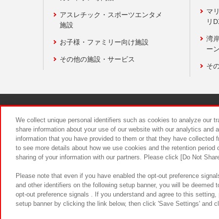
マ
アスレチック・スポーツエンタメ
リD
施設
湾
お子様・ファミリー向け施設
ーン
その他の施設・サービス
そ
関連会社
サステナビリティ
We collect unique personal identifiers such as cookies to analyze our t
share information about your use of our website with our analytics and 
information that you have provided to them or that they have collected f
食品のご提
to see more details about how we use cookies and the retention period o
sharing of your information with our partners. Please click [Do Not Shar
Please note that even if you have enabled the opt-out preference signals
and other identifiers on the following setup banner, you will be deemed 
opt-out preference signals . If you understand and agree to this setting
setup banner by clicking the link below, then click 'Save Settings' and c
©Bandai Namco Amusement Inc.
©Ba