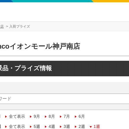
南店
入荷プライズ
mcoイオンモール神戸南店
景品・プライズ情報
月
全て表示
9月
8月
7月
6月
週
全て表示
5週
4週
3週
2週
1週