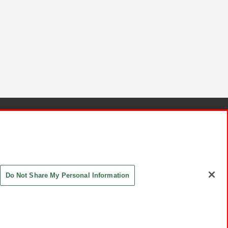
針と検証結果
お取引先さまとともに
お問い合わせ
Do Not Share My Personal Information
ASHIKI Co., Ltd. All Rights Reserved.