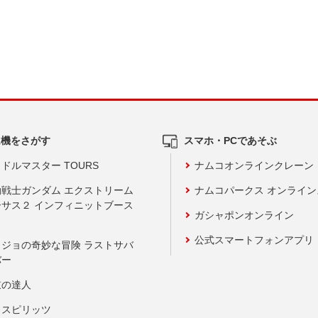
ム機をさがす
スマホ・PCであそぶ
ドルマスター TOURS
ナムコオンラインクレーン
動戦士ガンダム エクストリーム
ナムコパークス オンライ
ーサス２ インフィニットブース
ガシャポンオンライン
公式スマートフォンアプリ
ョジョの奇妙な冒険 ラストサバ
バー
鼓の達人
りスピリッツ