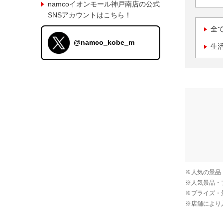
namcoイオンモール神戸南店の公式
SNSアカウントはこちら！
全
@namco_kobe_m
生