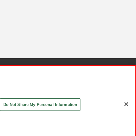
針と検証結果
お取引先さまとともに
お問い合わせ
Do Not Share My Personal Information
ASHIKI Co., Ltd. All Rights Reserved.