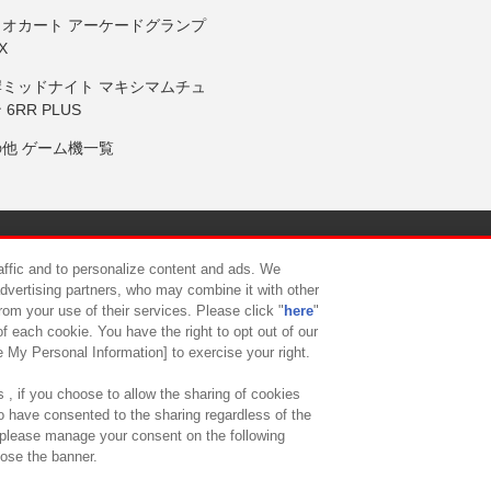
リオカート アーケードグランプ
X
岸ミッドナイト マキシマムチュ
 6RR PLUS
の他 ゲーム機一覧
サイトポリシー
プライバシーポリシー
ウェブアクセシビリティ方
raffic and to personalize content and ads. We
advertising partners, who may combine it with other
rom your use of their services. Please click "
here
"
供について
カスタマーハラスメント対応方針
よくあるご質問・
f each cookie. You have the right to opt out of our
e My Personal Information] to exercise your right.
 , if you choose to allow the sharing of cookies
to have consented to the sharing regardless of the
, please manage your consent on the following
lose the banner.
ndai Namco Amusement Lab Inc.
©Bandai Namco Experience Inc.
©HANAY