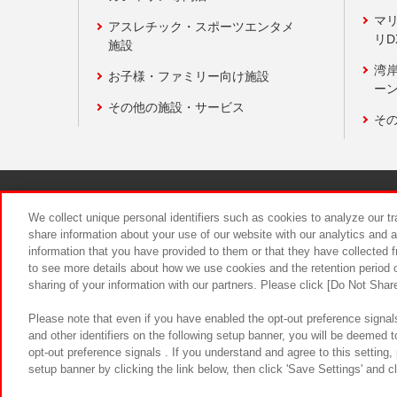
マ
アスレチック・スポーツエンタメ
リD
施設
湾
お子様・ファミリー向け施設
ーン
その他の施設・サービス
そ
関連会社
サステナビリティ
We collect unique personal identifiers such as cookies to analyze our t
share information about your use of our website with our analytics and 
information that you have provided to them or that they have collected f
食品のご提
to see more details about how we use cookies and the retention period o
sharing of your information with our partners. Please click [Do Not Shar
Please note that even if you have enabled the opt-out preference signals
and other identifiers on the following setup banner, you will be deemed 
opt-out preference signals . If you understand and agree to this setting
setup banner by clicking the link below, then click 'Save Settings' and c
©Bandai Namco Amusement Inc.
©Ba