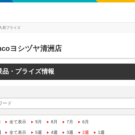
入荷プライズ
mcoヨシヅヤ清洲店
景品・プライズ情報
月
全て表示
9月
8月
7月
6月
週
全て表示
5週
4週
3週
2週
1週