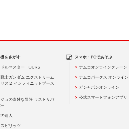
ム機をさがす
スマホ・PCであそぶ
ドルマスター TOURS
ナムコオンラインクレーン
動戦士ガンダム エクストリーム
ナムコパークス オンライ
ーサス２ インフィニットブース
ガシャポンオンライン
公式スマートフォンアプリ
ョジョの奇妙な冒険 ラストサバ
バー
鼓の達人
りスピリッツ