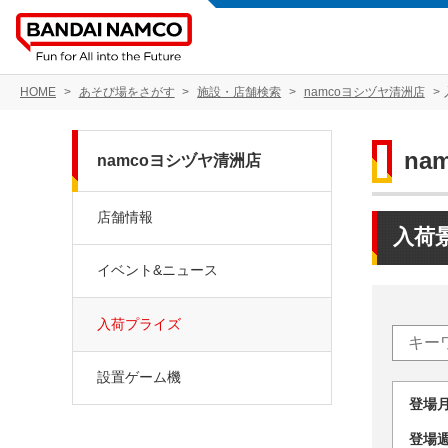
HOME
あそび場をさがす
施設・店舗検索
namcoヨシヅヤ清洲店
na
namcoヨシヅヤ清洲店
店舗情報
入荷
イベント&ニュース
入荷プライズ
設置ゲーム機
登場
登場