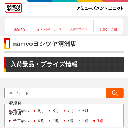
店舗情報
イベント&ニュース
入荷プライズ
設置ゲーム機
namcoヨシヅヤ清洲店
入荷景品・プライズ情報
登場月
全て表示
9月
8月
7月
6月
登場週
全て表示
5週
4週
3週
2週
1週