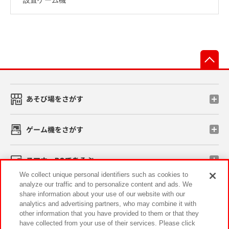
先
あそび場をさがす
ゲーム機をさがす
スマホ・PCであそぶ
We collect unique personal identifiers such as cookies to
analyze our traffic and to personalize content and ads. We
イベント・キャンペーン
share information about your use of our website with our
analytics and advertising partners, who may combine it with
other information that you have provided to them or that they
have collected from your use of their services. Please click