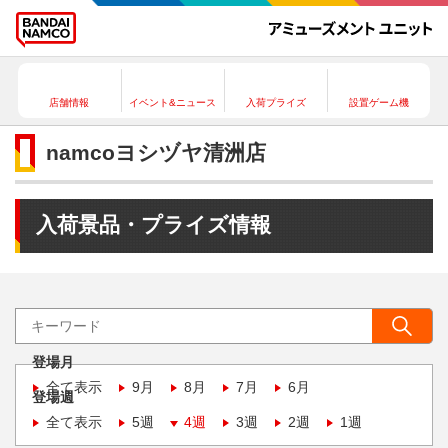
店舗情報
イベント&ニュース
入荷プライズ
設置ゲーム機
namcoヨシヅヤ清洲店
入荷景品・プライズ情報
登場月
全て表示
9月
8月
7月
6月
登場週
全て表示
5週
4週
3週
2週
1週