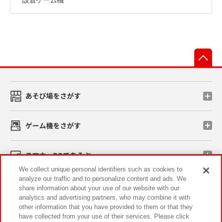
先
あそび場をさがす
ゲーム機をさがす
スマホ・PCであそぶ
We collect unique personal identifiers such as cookies to
analyze our traffic and to personalize content and ads. We
イベント・キャンペーン
share information about your use of our website with our
analytics and advertising partners, who may combine it with
other information that you have provided to them or that they
have collected from your use of their services. Please click