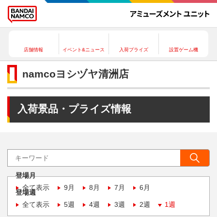
店舗情報
イベント&ニュース
入荷プライズ
設置ゲーム機
namcoヨシヅヤ清洲店
入荷景品・プライズ情報
登場月
全て表示
9月
8月
7月
6月
登場週
全て表示
5週
4週
3週
2週
1週