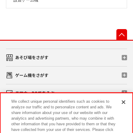
先
あそび場をさがす
ゲーム機をさがす
スマホ・PCであそぶ
We collect unique personal identifiers such as cookies to
analyze our traffic and to personalize content and ads. We
イベント・キャンペーン
share information about your use of our website with our
analytics and advertising partners, who may combine it with
other information that you have provided to them or that they
have collected from your use of their services. Please click