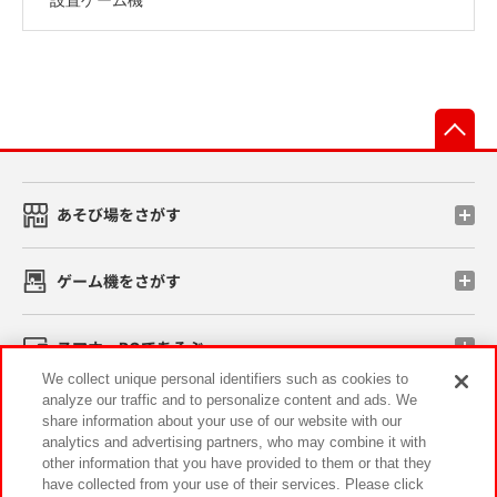
先
あそび場をさがす
ゲーム機をさがす
スマホ・PCであそぶ
We collect unique personal identifiers such as cookies to
analyze our traffic and to personalize content and ads. We
イベント・キャンペーン
share information about your use of our website with our
analytics and advertising partners, who may combine it with
other information that you have provided to them or that they
have collected from your use of their services. Please click