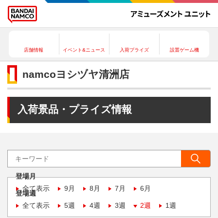
店舗情報
イベント&ニュース
入荷プライズ
設置ゲーム機
namcoヨシヅヤ清洲店
入荷景品・プライズ情報
登場月
全て表示
9月
8月
7月
6月
登場週
全て表示
5週
4週
3週
2週
1週