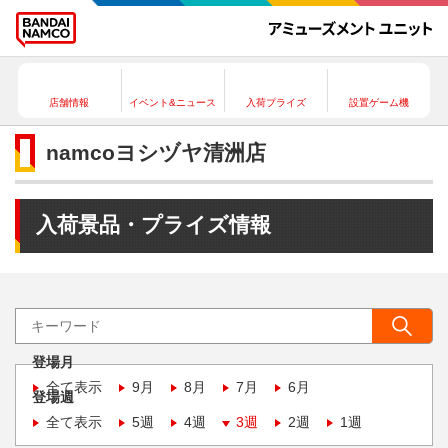
店舗情報
イベント&ニュース
入荷プライズ
設置ゲーム機
namcoヨシヅヤ清洲店
入荷景品・プライズ情報
登場月
全て表示
9月
8月
7月
6月
登場週
全て表示
5週
4週
3週
2週
1週