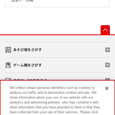
先
あそび場をさがす
ゲーム機をさがす
スマホ・PCであそぶ
We collect unique personal identifiers such as cookies to
analyze our traffic and to personalize content and ads. We
イベント・キャンペーン
share information about your use of our website with our
analytics and advertising partners, who may combine it with
other information that you have provided to them or that they
have collected from your use of their services. Please click