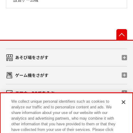
先
あそび場をさがす
ゲーム機をさがす
スマホ・PCであそぶ
We collect unique personal identifiers such as cookies to
analyze our traffic and to personalize content and ads. We
イベント・キャンペーン
share information about your use of our website with our
analytics and advertising partners, who may combine it with
other information that you have provided to them or that they
have collected from your use of their services. Please click