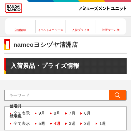
店舗情報
イベント&ニュース
入荷プライズ
設置ゲーム機
namcoヨシヅヤ清洲店
入荷景品・プライズ情報
登場月
全て表示
9月
8月
7月
6月
登場週
全て表示
5週
4週
3週
2週
1週