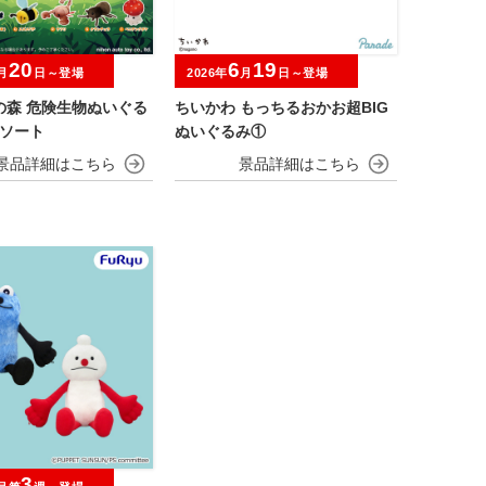
20
6
19
月
日～登場
2026年
月
日～登場
の森 危険生物ぬいぐる
ちいかわ もっちるおかお超BIG
アソート
ぬいぐるみ①
3