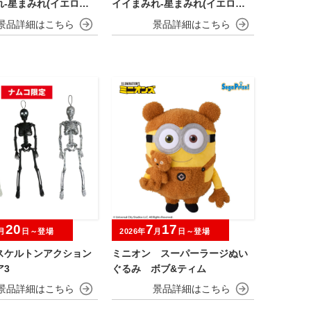
-星まみれ(イエロー)-
イイまみれ-星まみれ(イエロー)-
ト
ミニマスコット
20
7
17
月
日～登場
2026年
月
日～登場
スケルトンアクション
ミニオン スーパーラージぬい
ア3
ぐるみ ボブ&ティム