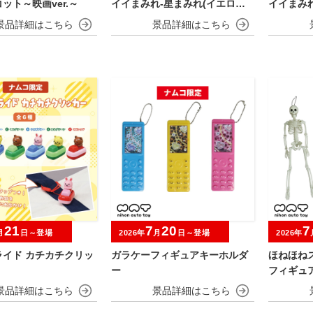
ット～映画ver.～
イイまみれ-星まみれ(イエロー)-
イイまみれ
ぬいぐるみ
マスコッ
21
7
20
7
月
日～登場
2026年
月
日～登場
2026年
ライド カチカチクリッ
ガラケーフィギュアキーホルダ
ほねほね
ー
フィギュ