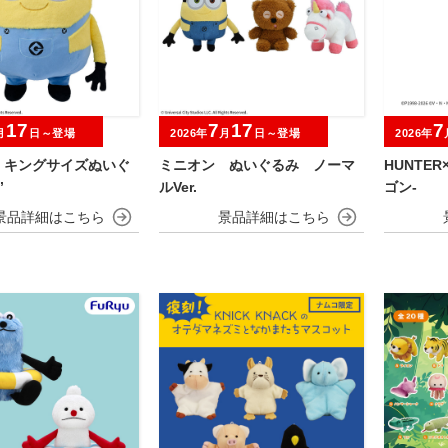
17
7
17
7
月
日～登場
2026年
月
日～登場
2026年
 キングサイズぬいぐ
ミニオン ぬいぐるみ ノーマ
HUNTER×
”
ルVer.
ゴン-