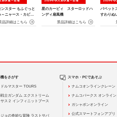
月第
週～登場
2026年
月第
週～登場
2026年
モンスター もふぐっと
星のカービィ スターロッドハ
パペット
み～ニャース・カビゴ
ンディ扇風機
すわりぬ
ム機をさがす
スマホ・PCであそぶ
ドルマスター TOURS
ナムコオンラインクレーン
動戦士ガンダム エクストリーム
ナムコパークス オンライ
ーサス２ インフィニットブース
ガシャポンオンライン
公式スマートフォンアプリ
ョジョの奇妙な冒険 ラストサバ