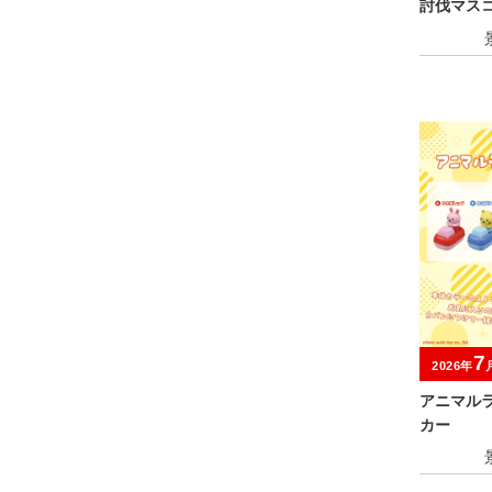
討伐マスコ
7
2026年
アニマル
カー