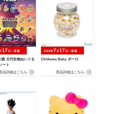
17
7
17
月
日～登場
2026年
月
日～登場
の森 古代生物ぬいぐる
Chiikawa Baby ボーロ
ソート