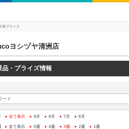
入荷プライズ
mcoヨシヅヤ清洲店
景品・プライズ情報
月
全て表示
9月
8月
7月
6月
週
全て表示
5週
4週
3週
2週
1週