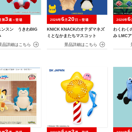
3
6
20
6
月第
週～登場
2026年
月
日～登場
2026年
ンスン うきわBIG
KNICK KNACKのオテダマネズ
わくわく
み
ミとなかまたちマスコット
み LMC
3
6
3
6