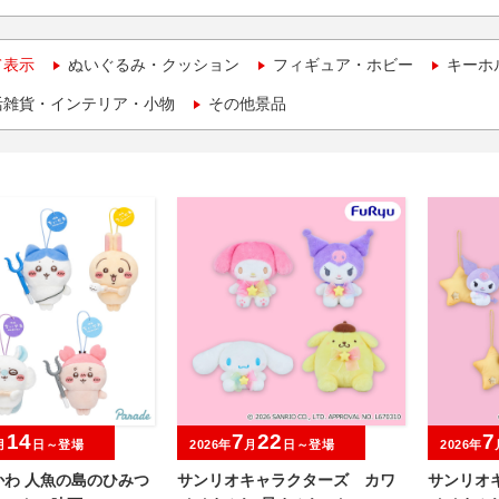
て表示
ぬいぐるみ・クッション
フィギュア・ホビー
キーホ
活雑貨・インテリア・小物
その他景品
14
7
22
7
月
日～登場
2026年
月
日～登場
2026年
かわ 人魚の島のひみつ
サンリオキャラクターズ カワ
サンリオ