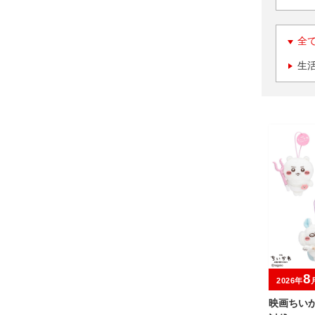
全
生
8
2026年
映画ちい