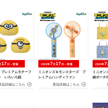
17
7
17
7
月
日～登場
2026年
月
日～登場
2026年
 プレミアムモチーフ
ミニオンズ＆モンスターズ プ
ミニオン
ン いろいろ顔
レミアムハンディファン
納ポーチ