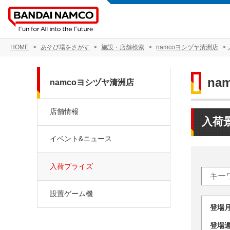
HOME
あそび場をさがす
施設・店舗検索
namcoヨシヅヤ清洲店
na
namcoヨシヅヤ清洲店
店舗情報
入荷
イベント&ニュース
入荷プライズ
設置ゲーム機
登場
登場