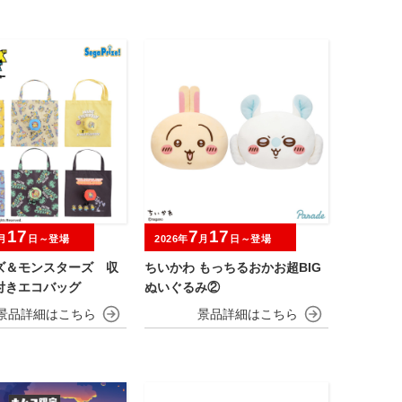
17
7
17
月
日～登場
2026年
月
日～登場
ズ＆モンスターズ 収
ちいかわ もっちるおかお超BIG
付きエコバッグ
ぬいぐるみ②