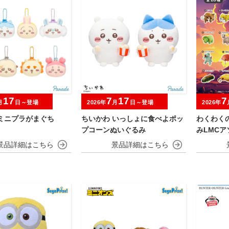
17
7
17
7
月
日～登場
2026年
月
日～登場
2026年
 ミニプラがまぐち
ちいかわ いっしょに食べよポッ
わくわく
プコーンぬいぐるみ
みLMCア