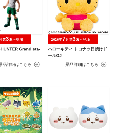
3
7
3
月第
週～登場
2026年
月第
週～登場
HUNTER Grandista-
ハローキティ トコナツ日焼けド
ールGJ