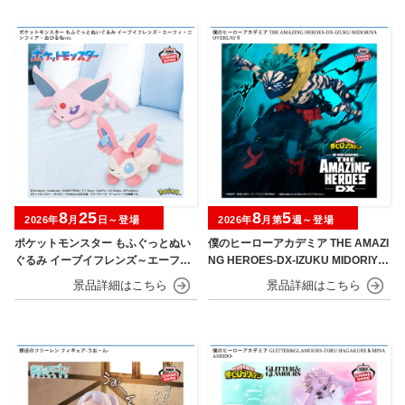
8
25
8
5
2026年
月
日～登場
2026年
月第
週～登場
ポケットモンスター もふぐっとぬい
僕のヒーローアカデミア THE AMAZI
ぐるみ イーブイフレンズ～エーフ
NG HEROES-DX-IZUKU MIDORIYA
ィ・ニンフィア～おひるねver.
OVERLAY Ⅱ