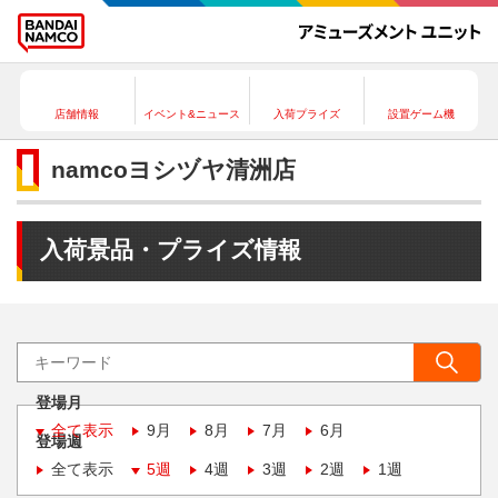
店舗情報
イベント&ニュース
入荷プライズ
設置ゲーム機
namcoヨシヅヤ清洲店
入荷景品・プライズ情報
登場月
全て表示
9月
8月
7月
6月
登場週
全て表示
5週
4週
3週
2週
1週