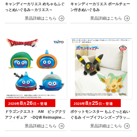
キャンディーカリエス めちゃもふぐ
キャンディーカリエス ボールチェー
っとぬいぐるみ～カリエス～
ン付きぬいぐるみ
8
26
8
25
2026年
月
日～登場
2026年
月
日～登場
ドラゴンクエスト AM ビッグクリ
ポケットモンスター もふぐっとぬい
アフィギュア ~DQⅦ Reimagined
ぐるみ イーブイフレンズ～ブラッキ
発売記念編~
ー・リーフィア～おひるねver.