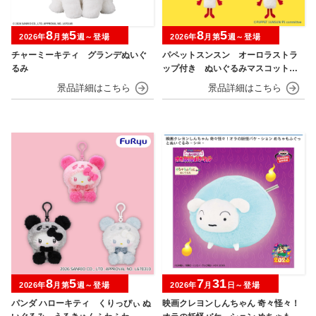
8
5
8
5
2026年
月第
週～登場
2026年
月第
週～登場
チャーミーキティ グランデぬいぐ
パペットスンスン オーロラストラ
るみ
ップ付き ぬいぐるみマスコット
フルーツver.
8
5
7
31
2026年
月第
週～登場
2026年
月
日～登場
パンダ ハローキティ くりっぴぃ ぬ
映画クレヨンしんちゃん 奇々怪々！