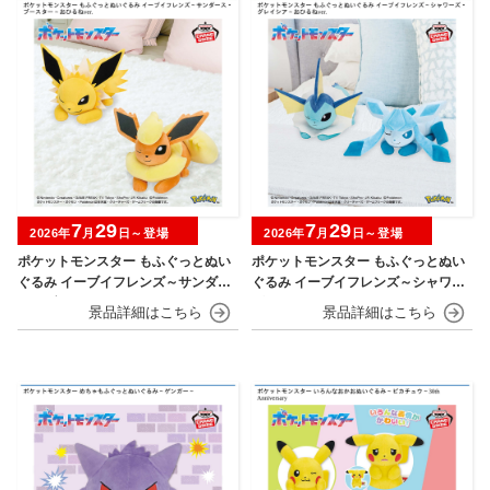
7
29
7
29
2026年
月
日～登場
2026年
月
日～登場
ポケットモンスター もふぐっとぬい
ポケットモンスター もふぐっとぬい
ぐるみ イーブイフレンズ～サンダー
ぐるみ イーブイフレンズ～シャワー
ス・ブースター～おひるねver.
ズ・グレイシア～おひるねver.