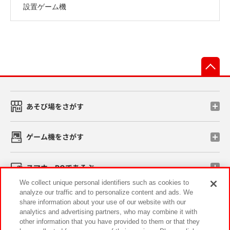
設置ゲーム機
先
あそび場をさがす
ゲーム機をさがす
スマホ・PCであそぶ
We collect unique personal identifiers such as cookies to
analyze our traffic and to personalize content and ads. We
イベント・キャンペーン
share information about your use of our website with our
analytics and advertising partners, who may combine it with
other information that you have provided to them or that they