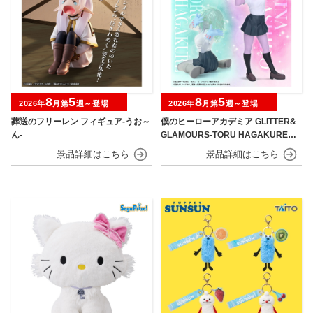
8
5
8
5
2026年
月第
週～登場
2026年
月第
週～登場
葬送のフリーレン フィギュア-うお～
僕のヒーローアカデミア GLITTER&
ん-
GLAMOURS-TORU HAGAKURE＆
MINA ASHIDO-