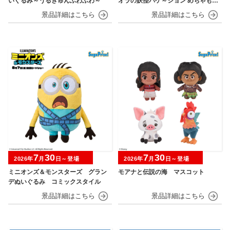
いぐるみ～うるきゅんふわふわ～
オラの妖怪バケ～ション めちゃもふ
ぐっとぬいぐるみ シロ
7
30
7
30
2026年
月
日～登場
2026年
月
日～登場
ミニオンズ＆モンスターズ グラン
モアナと伝説の海 マスコット
デぬいぐるみ コミックスタイル