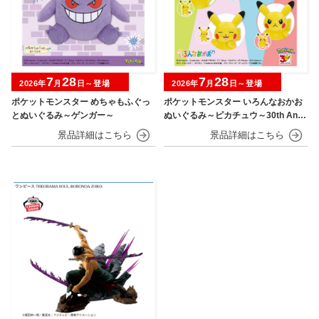
7
28
7
28
2026年
月
日～登場
2026年
月
日～登場
ポケットモンスター めちゃもふぐっ
ポケットモンスター いろんなおかお
とぬいぐるみ～ゲンガー～
ぬいぐるみ～ピカチュウ～30th Anni
versary