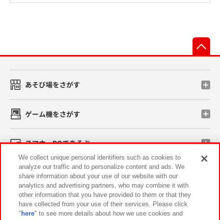
先
あそび場をさがす
ゲーム機をさがす
スマホ・PCであそぶ
We collect unique personal identifiers such as cookies to
analyze our traffic and to personalize content and ads. We
イベント・キャンペーン
share information about your use of our website with our
analytics and advertising partners, who may combine it with
other information that you have provided to them or that they
have collected from your use of their services. Please click
"
here
" to see more details about how we use cookies and
関連会社
サステナビリティ
サイトポリシー