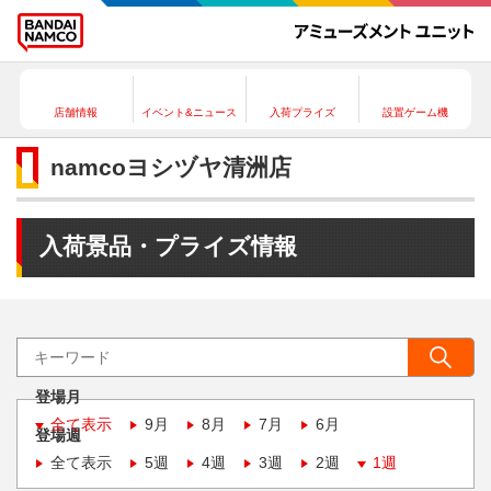
店舗情報
イベント&ニュース
入荷プライズ
設置ゲーム機
namcoヨシヅヤ清洲店
入荷景品・プライズ情報
登場月
全て表示
9月
8月
7月
6月
登場週
全て表示
5週
4週
3週
2週
1週