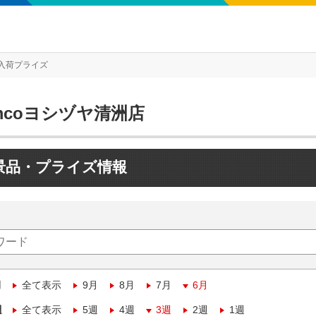
入荷プライズ
mcoヨシヅヤ清洲店
景品・プライズ情報
月
全て表示
9月
8月
7月
6月
週
全て表示
5週
4週
3週
2週
1週