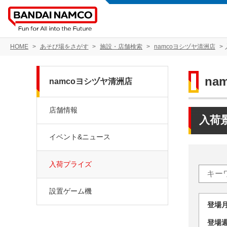
HOME
あそび場をさがす
施設・店舗検索
namcoヨシヅヤ清洲店
na
namcoヨシヅヤ清洲店
店舗情報
入荷
イベント&ニュース
入荷プライズ
設置ゲーム機
登場
登場