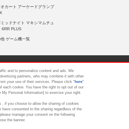
リオカート アーケードグランプ
X
岸ミッドナイト マキシマムチュ
 6RR PLUS
の他 ゲーム機一覧
サイトポリシー
プライバシーポリシー
ウェブアクセシビリティ方
raffic and to personalize content and ads. We
advertising partners, who may combine it with other
rom your use of their services. Please click "
here
"
供について
カスタマーハラスメント対応方針
よくあるご質問・
f each cookie. You have the right to opt out of our
e My Personal Information] to exercise your right.
 , if you choose to allow the sharing of cookies
to have consented to the sharing regardless of the
, please manage your consent on the following
lose the banner.
ndai Namco Amusement Lab Inc.
©Bandai Namco Experience Inc.
©HANAY