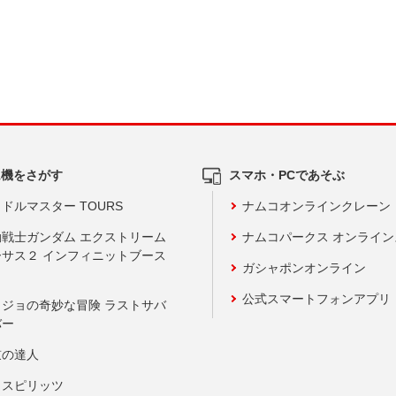
ム機をさがす
スマホ・PCであそぶ
ドルマスター TOURS
ナムコオンラインクレーン
動戦士ガンダム エクストリーム
ナムコパークス オンライ
ーサス２ インフィニットブース
ガシャポンオンライン
公式スマートフォンアプリ
ョジョの奇妙な冒険 ラストサバ
バー
鼓の達人
りスピリッツ