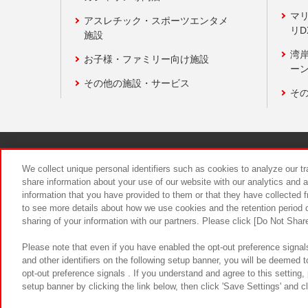
マ
アスレチック・スポーツエンタメ
リD
施設
湾
お子様・ファミリー向け施設
ーン
その他の施設・サービス
そ
関連会社
サステナビリティ
We collect unique personal identifiers such as cookies to analyze our t
share information about your use of our website with our analytics and 
information that you have provided to them or that they have collected f
食品のご提
to see more details about how we use cookies and the retention period o
sharing of your information with our partners. Please click [Do Not Shar
Please note that even if you have enabled the opt-out preference signals
and other identifiers on the following setup banner, you will be deemed 
opt-out preference signals . If you understand and agree to this setting
setup banner by clicking the link below, then click 'Save Settings' and c
©Bandai Namco Amusement Inc.
©Ba