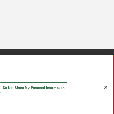
針と検証結果
お取引先さまとともに
お問い合わせ
Do Not Share My Personal Information
ASHIKI Co., Ltd. All Rights Reserved.