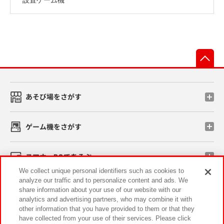
先
あそび場をさがす
ゲーム機をさがす
スマホ・PCであそぶ
We collect unique personal identifiers such as cookies to
analyze our traffic and to personalize content and ads. We
イベント・キャンペーン
share information about your use of our website with our
analytics and advertising partners, who may combine it with
other information that you have provided to them or that they
have collected from your use of their services. Please click