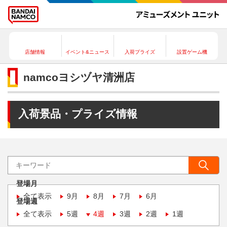
店舗情報
イベント&ニュース
入荷プライズ
設置ゲーム機
namcoヨシヅヤ清洲店
入荷景品・プライズ情報
登場月
全て表示
9月
8月
7月
6月
登場週
全て表示
5週
4週
3週
2週
1週