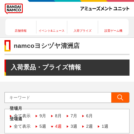
店舗情報
イベント&ニュース
入荷プライズ
設置ゲーム機
namcoヨシヅヤ清洲店
入荷景品・プライズ情報
登場月
全て表示
9月
8月
7月
6月
登場週
全て表示
5週
4週
3週
2週
1週