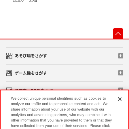
先
あそび場をさがす
ゲーム機をさがす
スマホ・PCであそぶ
We collect unique personal identifiers such as cookies to
analyze our traffic and to personalize content and ads. We
イベント・キャンペーン
share information about your use of our website with our
analytics and advertising partners, who may combine it with
other information that you have provided to them or that they
have collected from your use of their services. Please click