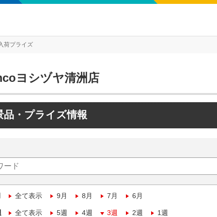
入荷プライズ
mcoヨシヅヤ清洲店
景品・プライズ情報
月
全て表示
9月
8月
7月
6月
週
全て表示
5週
4週
3週
2週
1週