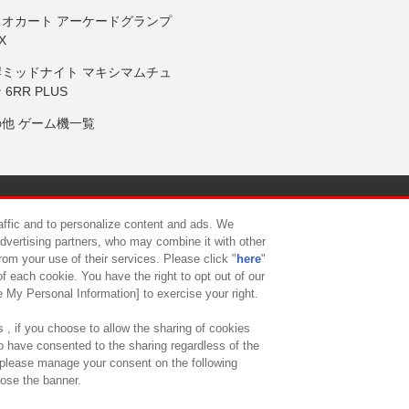
リオカート アーケードグランプ
X
岸ミッドナイト マキシマムチュ
 6RR PLUS
の他 ゲーム機一覧
サイトポリシー
プライバシーポリシー
ウェブアクセシビリティ方
raffic and to personalize content and ads. We
advertising partners, who may combine it with other
rom your use of their services. Please click "
here
"
供について
カスタマーハラスメント対応方針
よくあるご質問・
f each cookie. You have the right to opt out of our
e My Personal Information] to exercise your right.
 , if you choose to allow the sharing of cookies
to have consented to the sharing regardless of the
, please manage your consent on the following
lose the banner.
ndai Namco Amusement Lab Inc.
©Bandai Namco Experience Inc.
©HANAY