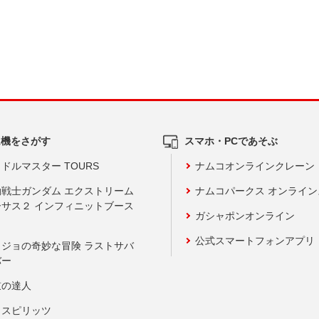
ム機をさがす
スマホ・PCであそぶ
ドルマスター TOURS
ナムコオンラインクレーン
動戦士ガンダム エクストリーム
ナムコパークス オンライ
ーサス２ インフィニットブース
ガシャポンオンライン
公式スマートフォンアプリ
ョジョの奇妙な冒険 ラストサバ
バー
鼓の達人
りスピリッツ