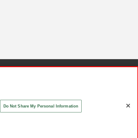
針と検証結果
お取引先さまとともに
お問い合わせ
Do Not Share My Personal Information
ASHIKI Co., Ltd. All Rights Reserved.