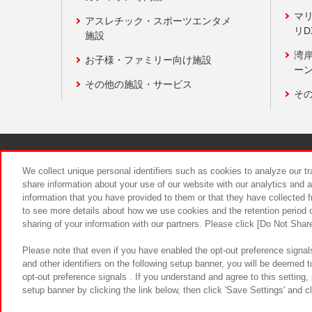
マ
アスレチック・スポーツエンタメ
リD
施設
湾
お子様・ファミリー向け施設
ーン
その他の施設・サービス
そ
関連会社
サステナビリティ
We collect unique personal identifiers such as cookies to analyze our t
share information about your use of our website with our analytics and 
information that you have provided to them or that they have collected f
食品のご提
to see more details about how we use cookies and the retention period o
sharing of your information with our partners. Please click [Do Not Shar
Please note that even if you have enabled the opt-out preference signals
and other identifiers on the following setup banner, you will be deemed 
opt-out preference signals . If you understand and agree to this setting
setup banner by clicking the link below, then click 'Save Settings' and c
©Bandai Namco Amusement Inc.
©Ba