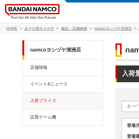
HOME
あそび場をさがす
施設・店舗検索
namcoヨシヅヤ清洲店
na
namcoヨシヅヤ清洲店
店舗情報
入荷
イベント&ニュース
入荷プライズ
設置ゲーム機
登場
登場