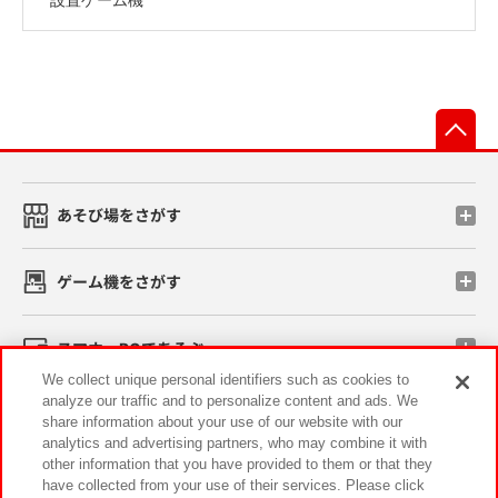
先
あそび場をさがす
ゲーム機をさがす
スマホ・PCであそぶ
We collect unique personal identifiers such as cookies to
analyze our traffic and to personalize content and ads. We
イベント・キャンペーン
share information about your use of our website with our
analytics and advertising partners, who may combine it with
other information that you have provided to them or that they
have collected from your use of their services. Please click