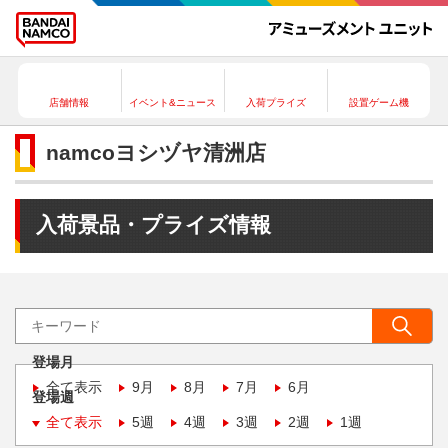
店舗情報
イベント&ニュース
入荷プライズ
設置ゲーム機
namcoヨシヅヤ清洲店
入荷景品・プライズ情報
登場月
全て表示
9月
8月
7月
6月
登場週
全て表示
5週
4週
3週
2週
1週