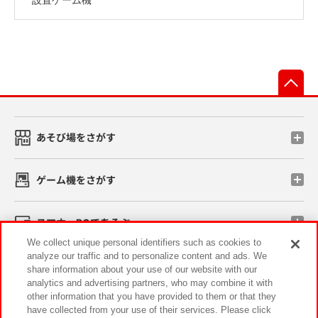
先
あそび場をさがす
ゲーム機をさがす
スマホ・PCであそぶ
We collect unique personal identifiers such as cookies to
analyze our traffic and to personalize content and ads. We
イベント・キャンペーン
share information about your use of our website with our
analytics and advertising partners, who may combine it with
other information that you have provided to them or that they
have collected from your use of their services. Please click