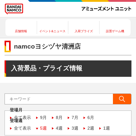
店舗情報
イベント&ニュース
入荷プライズ
設置ゲーム機
namcoヨシヅヤ清洲店
入荷景品・プライズ情報
登場月
全て表示
9月
8月
7月
6月
登場週
全て表示
5週
4週
3週
2週
1週