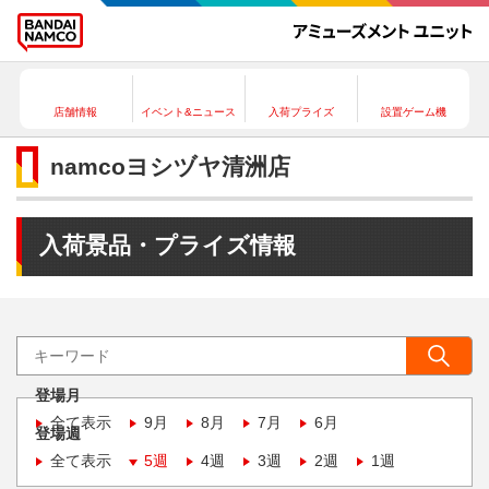
店舗情報
イベント&ニュース
入荷プライズ
設置ゲーム機
namcoヨシヅヤ清洲店
入荷景品・プライズ情報
登場月
全て表示
9月
8月
7月
6月
登場週
全て表示
5週
4週
3週
2週
1週