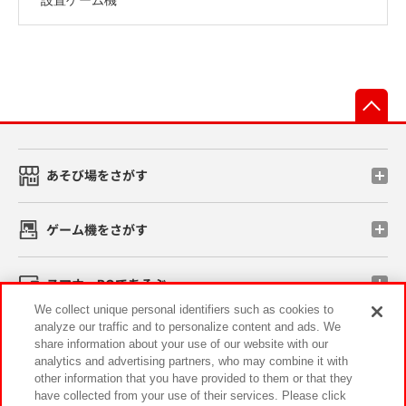
先
あそび場をさがす
ゲーム機をさがす
スマホ・PCであそぶ
We collect unique personal identifiers such as cookies to
analyze our traffic and to personalize content and ads. We
イベント・キャンペーン
share information about your use of our website with our
analytics and advertising partners, who may combine it with
other information that you have provided to them or that they
have collected from your use of their services. Please click