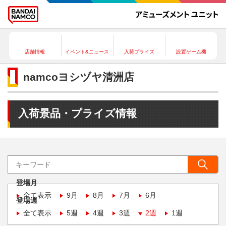
店舗情報
イベント&ニュース
入荷プライズ
設置ゲーム機
namcoヨシヅヤ清洲店
入荷景品・プライズ情報
登場月
全て表示
9月
8月
7月
6月
登場週
全て表示
5週
4週
3週
2週
1週