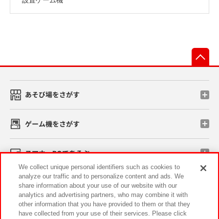
先
あそび場をさがす
ゲーム機をさがす
スマホ・PCであそぶ
We collect unique personal identifiers such as cookies to
analyze our traffic and to personalize content and ads. We
イベント・キャンペーン
share information about your use of our website with our
analytics and advertising partners, who may combine it with
other information that you have provided to them or that they
have collected from your use of their services. Please click