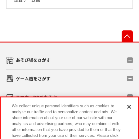
先
あそび場をさがす
ゲーム機をさがす
スマホ・PCであそぶ
We collect unique personal identifiers such as cookies to
analyze our traffic and to personalize content and ads. We
イベント・キャンペーン
share information about your use of our website with our
analytics and advertising partners, who may combine it with
other information that you have provided to them or that they
have collected from your use of their services. Please click