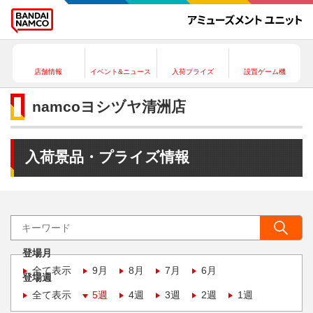
店舗情報
イベント&ニュース
入荷プライズ
設置ゲーム機
namcoヨシヅヤ清洲店
入荷景品・プライズ情報
登場月
全て表示
9月
8月
7月
6月
登場週
全て表示
5週
4週
3週
2週
1週