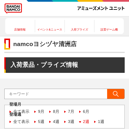
店舗情報
イベント&ニュース
入荷プライズ
設置ゲーム機
namcoヨシヅヤ清洲店
入荷景品・プライズ情報
登場月
全て表示
9月
8月
7月
6月
登場週
全て表示
5週
4週
3週
2週
1週