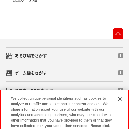
先
あそび場をさがす
ゲーム機をさがす
スマホ・PCであそぶ
We collect unique personal identifiers such as cookies to
analyze our traffic and to personalize content and ads. We
イベント・キャンペーン
share information about your use of our website with our
analytics and advertising partners, who may combine it with
other information that you have provided to them or that they
have collected from your use of their services. Please click