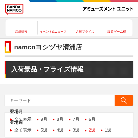
店舗情報
イベント&ニュース
入荷プライズ
設置ゲーム機
namcoヨシヅヤ清洲店
入荷景品・プライズ情報
登場月
全て表示
9月
8月
7月
6月
登場週
全て表示
5週
4週
3週
2週
1週