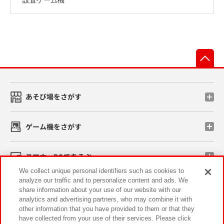
先
あそび場をさがす
ゲーム機をさがす
スマホ・PCであそぶ
We collect unique personal identifiers such as cookies to
analyze our traffic and to personalize content and ads. We
イベント・キャンペーン
share information about your use of our website with our
analytics and advertising partners, who may combine it with
other information that you have provided to them or that they
have collected from your use of their services. Please click