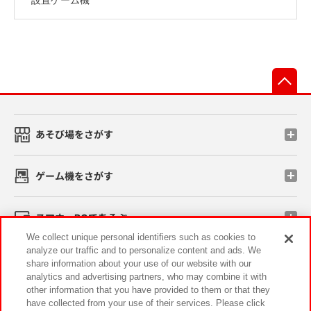
先
あそび場をさがす
ゲーム機をさがす
スマホ・PCであそぶ
We collect unique personal identifiers such as cookies to
analyze our traffic and to personalize content and ads. We
イベント・キャンペーン
share information about your use of our website with our
analytics and advertising partners, who may combine it with
other information that you have provided to them or that they
have collected from your use of their services. Please click