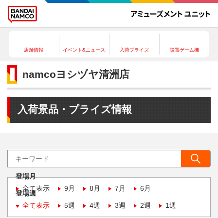
店舗情報
イベント&ニュース
入荷プライズ
設置ゲーム機
namcoヨシヅヤ清洲店
入荷景品・プライズ情報
登場月
全て表示
9月
8月
7月
6月
登場週
全て表示
5週
4週
3週
2週
1週