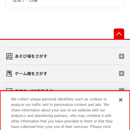
先
あそび場をさがす
ゲーム機をさがす
スマホ・PCであそぶ
We collect unique personal identifiers such as cookies to
analyze our traffic and to personalize content and ads. We
イベント・キャンペーン
share information about your use of our website with our
analytics and advertising partners, who may combine it with
other information that you have provided to them or that they
have collected from your use of their services. Please click