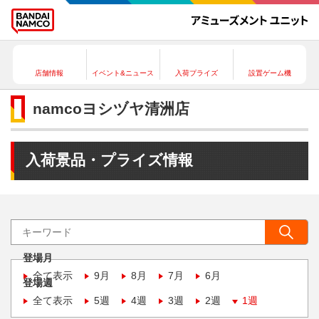
店舗情報
イベント&ニュース
入荷プライズ
設置ゲーム機
namcoヨシヅヤ清洲店
入荷景品・プライズ情報
登場月
全て表示
9月
8月
7月
6月
登場週
全て表示
5週
4週
3週
2週
1週