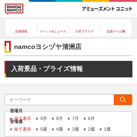
店舗情報
イベント&ニュース
入荷プライズ
設置ゲーム機
namcoヨシヅヤ清洲店
入荷景品・プライズ情報
登場月
全て表示
9月
8月
7月
6月
登場週
全て表示
5週
4週
3週
2週
1週