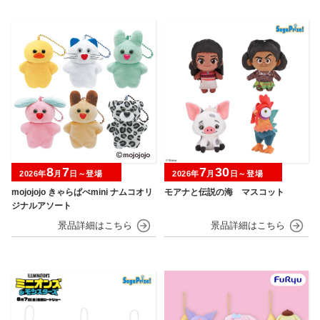
8
7
7
30
2026年
月
日～登場
2026年
月
日～登場
mojojojo きゃらぱぺmini ナムコオリ
モアナと伝説の海 マスコット
ジナルアソート