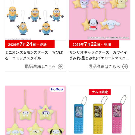
7
24
7
22
2026年
月
日～登場
2026年
月
日～登場
ミニオンズ＆モンスターズ ちびぱ
サンリオキャラクターズ カワイイ
る コミックスタイル
まみれ-星まみれ(イエロー)- マスコッ
ト