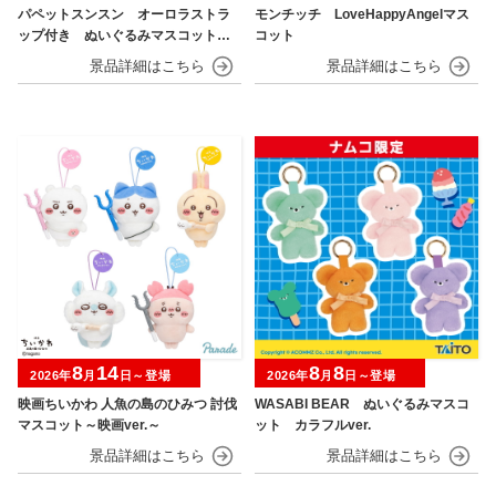
パペットスンスン オーロラストラ
モンチッチ LoveHappyAngelマス
ップ付き ぬいぐるみマスコット
コット
フルーツver.
8
14
8
8
2026年
月
日～登場
2026年
月
日～登場
映画ちいかわ 人魚の島のひみつ 討伐
WASABI BEAR ぬいぐるみマスコ
マスコット～映画ver.～
ット カラフルver.