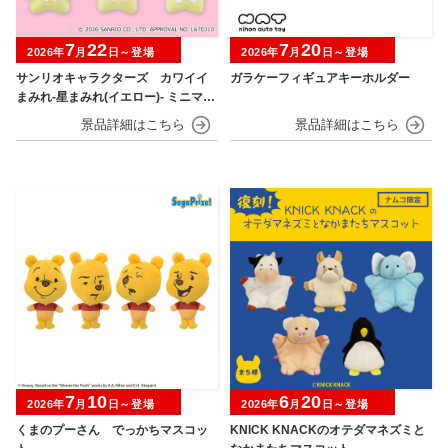
7
22
7
20
2026年
月
日～登場
2026年
月
日～登場
サンリオキャラクターズ カワイイ
ガラケーフィギュアキーホルダー
まみれ-星まみれ(イエロー)- ミニマス
コット
7
10
6
20
2026年
月
日～登場
2026年
月
日～登場
くまのプーさん でっかちマスコッ
KNICK KNACKのオテダマネズミと