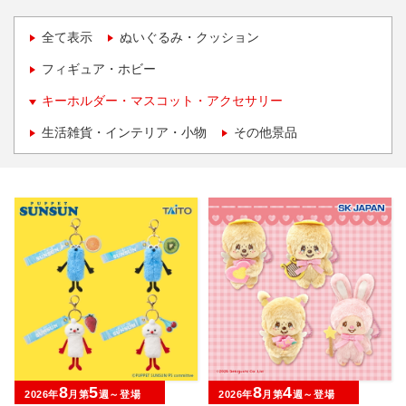
全て表示
ぬいぐるみ・クッション
フィギュア・ホビー
キーホルダー・マスコット・アクセサリー
生活雑貨・インテリア・小物
その他景品
8
5
8
4
2026年
月第
週～登場
2026年
月第
週～登場