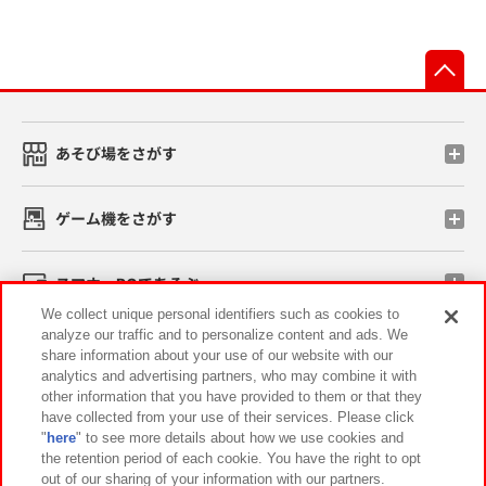
先
あそび場をさがす
ゲーム機をさがす
スマホ・PCであそぶ
We collect unique personal identifiers such as cookies to
analyze our traffic and to personalize content and ads. We
イベント・キャンペーン
share information about your use of our website with our
analytics and advertising partners, who may combine it with
other information that you have provided to them or that they
have collected from your use of their services. Please click
"
here
" to see more details about how we use cookies and
関連会社
サステナビリティ
サイトポリシー
the retention period of each cookie. You have the right to opt
out of our sharing of your information with our partners.