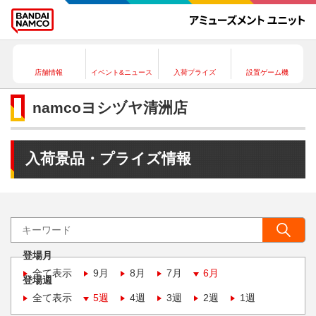
店舗情報
イベント&ニュース
入荷プライズ
設置ゲーム機
namcoヨシヅヤ清洲店
入荷景品・プライズ情報
登場月
全て表示
9月
8月
7月
6月
登場週
全て表示
5週
4週
3週
2週
1週