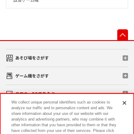
先
あそび場をさがす
ゲーム機をさがす
スマホ・PCであそぶ
We collect unique personal identifiers such as cookies to
analyze our traffic and to personalize content and ads. We
イベント・キャンペーン
share information about your use of our website with our
analytics and advertising partners, who may combine it with
other information that you have provided to them or that they
have collected from your use of their services. Please click