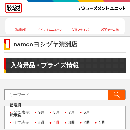
店舗情報
イベント&ニュース
入荷プライズ
設置ゲーム機
namcoヨシヅヤ清洲店
入荷景品・プライズ情報
登場月
全て表示
9月
8月
7月
6月
登場週
全て表示
5週
4週
3週
2週
1週