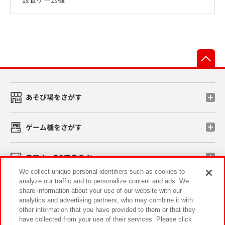
先
あそび場をさがす
ゲーム機をさがす
スマホ・PCであそぶ
We collect unique personal identifiers such as cookies to
analyze our traffic and to personalize content and ads. We
イベント・キャンペーン
share information about your use of our website with our
analytics and advertising partners, who may combine it with
other information that you have provided to them or that they
have collected from your use of their services. Please click