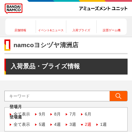
店舗情報
イベント&ニュース
入荷プライズ
設置ゲーム機
namcoヨシヅヤ清洲店
入荷景品・プライズ情報
登場月
全て表示
9月
8月
7月
6月
登場週
全て表示
5週
4週
3週
2週
1週