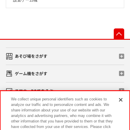
先
あそび場をさがす
ゲーム機をさがす
スマホ・PCであそぶ
We collect unique personal identifiers such as cookies to
analyze our traffic and to personalize content and ads. We
イベント・キャンペーン
share information about your use of our website with our
analytics and advertising partners, who may combine it with
other information that you have provided to them or that they
have collected from your use of their services. Please click