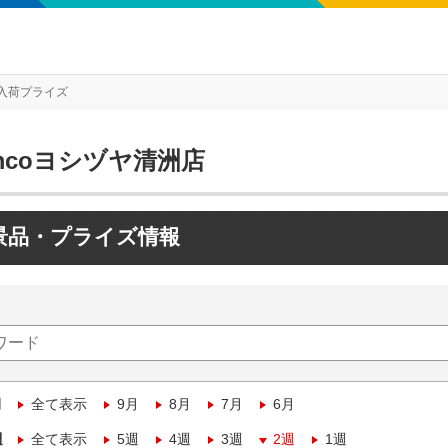
入荷プライズ
mcoヨシヅヤ清洲店
景品・プライズ情報
月
全て表示
9月
8月
7月
6月
週
全て表示
5週
4週
3週
2週
1週