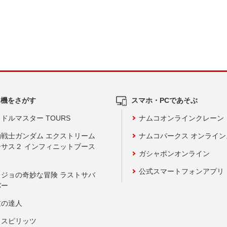
ム機をさがす
スマホ・PCであそぶ
ドルマスター TOURS
ナムコオンラインクレーン
動戦士ガンダム エクストリーム
ナムコパークス オンライ
ーサス２ インフィニットブース
ガシャポンオンライン
公式スマートフォンアプリ
ョジョの奇妙な冒険 ラストサバ
バー
鼓の達人
りスピリッツ