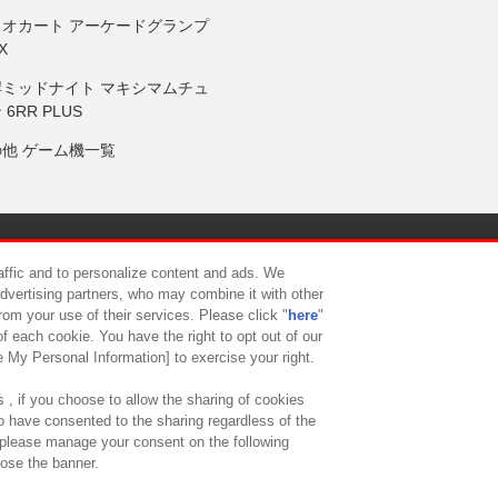
リオカート アーケードグランプ
X
岸ミッドナイト マキシマムチュ
 6RR PLUS
の他 ゲーム機一覧
サイトポリシー
プライバシーポリシー
ウェブアクセシビリティ方
raffic and to personalize content and ads. We
advertising partners, who may combine it with other
rom your use of their services. Please click "
here
"
供について
カスタマーハラスメント対応方針
よくあるご質問・
f each cookie. You have the right to opt out of our
e My Personal Information] to exercise your right.
 , if you choose to allow the sharing of cookies
to have consented to the sharing regardless of the
, please manage your consent on the following
lose the banner.
ndai Namco Amusement Lab Inc.
©Bandai Namco Experience Inc.
©HANAY