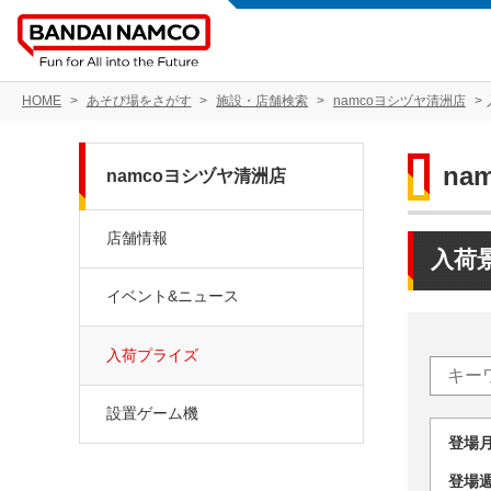
HOME
あそび場をさがす
施設・店舗検索
namcoヨシヅヤ清洲店
na
namcoヨシヅヤ清洲店
店舗情報
入荷
イベント&ニュース
入荷プライズ
設置ゲーム機
登場
登場