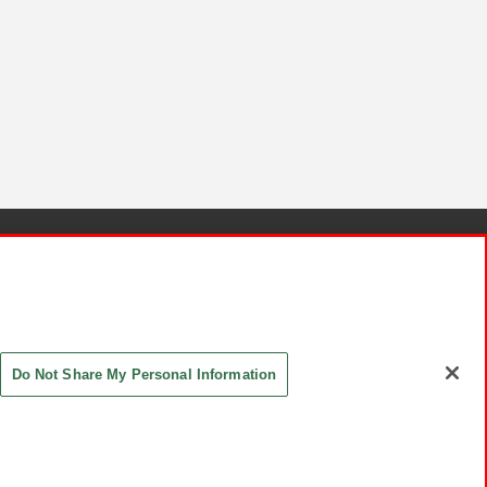
針と検証結果
お取引先さまとともに
お問い合わせ
Do Not Share My Personal Information
ASHIKI Co., Ltd. All Rights Reserved.