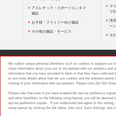
マ
アスレチック・スポーツエンタメ
リD
施設
湾
お子様・ファミリー向け施設
ーン
その他の施設・サービス
そ
関連会社
サステナビリティ
We collect unique personal identifiers such as cookies to analyze our t
share information about your use of our website with our analytics and 
information that you have provided to them or that they have collected f
食品のご提
to see more details about how we use cookies and the retention period o
sharing of your information with our partners. Please click [Do Not Shar
Please note that even if you have enabled the opt-out preference signals
and other identifiers on the following setup banner, you will be deemed 
opt-out preference signals . If you understand and agree to this setting
setup banner by clicking the link below, then click 'Save Settings' and c
©Bandai Namco Amusement Inc.
©Ba