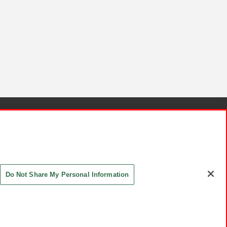
針と検証結果
お取引先さまとともに
お問い合わせ
Do Not Share My Personal Information
ASHIKI Co., Ltd. All Rights Reserved.