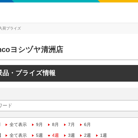
入荷プライズ
mcoヨシヅヤ清洲店
景品・プライズ情報
月
全て表示
9月
8月
7月
6月
週
全て表示
5週
4週
3週
2週
1週