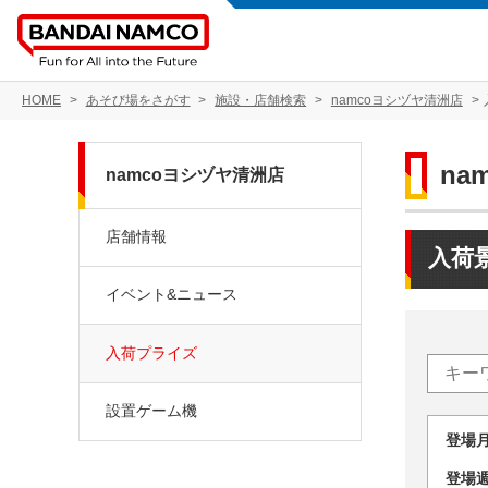
HOME
あそび場をさがす
施設・店舗検索
namcoヨシヅヤ清洲店
na
namcoヨシヅヤ清洲店
店舗情報
入荷
イベント&ニュース
入荷プライズ
設置ゲーム機
登場
登場