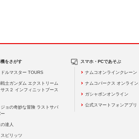
ム機をさがす
スマホ・PCであそぶ
ドルマスター TOURS
ナムコオンラインクレーン
動戦士ガンダム エクストリーム
ナムコパークス オンライ
ーサス２ インフィニットブース
ガシャポンオンライン
公式スマートフォンアプリ
ョジョの奇妙な冒険 ラストサバ
バー
鼓の達人
りスピリッツ