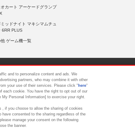
リオカート アーケードグランプ
X
岸ミッドナイト マキシマムチュ
 6RR PLUS
の他 ゲーム機一覧
サイトポリシー
プライバシーポリシー
ウェブアクセシビリティ方
raffic and to personalize content and ads. We
advertising partners, who may combine it with other
rom your use of their services. Please click "
here
"
供について
カスタマーハラスメント対応方針
よくあるご質問・
f each cookie. You have the right to opt out of our
e My Personal Information] to exercise your right.
 , if you choose to allow the sharing of cookies
to have consented to the sharing regardless of the
, please manage your consent on the following
lose the banner.
ndai Namco Amusement Lab Inc.
©Bandai Namco Experience Inc.
©HANAY