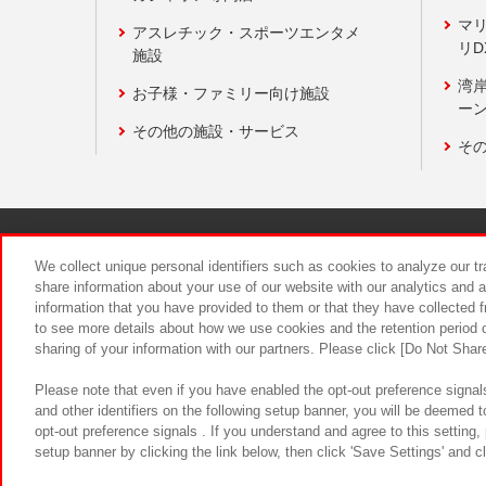
マ
アスレチック・スポーツエンタメ
リD
施設
湾
お子様・ファミリー向け施設
ーン
その他の施設・サービス
そ
関連会社
サステナビリティ
We collect unique personal identifiers such as cookies to analyze our t
share information about your use of our website with our analytics and 
information that you have provided to them or that they have collected f
食品のご提
to see more details about how we use cookies and the retention period o
sharing of your information with our partners. Please click [Do Not Shar
Please note that even if you have enabled the opt-out preference signals
and other identifiers on the following setup banner, you will be deemed 
opt-out preference signals . If you understand and agree to this setting
setup banner by clicking the link below, then click 'Save Settings' and c
©Bandai Namco Amusement Inc.
©Ba