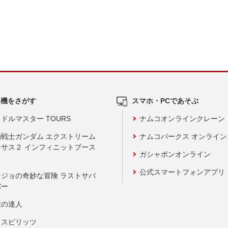
ム機をさがす
スマホ・PCであそぶ
ドルマスター TOURS
ナムコオンラインクレーン
動戦士ガンダム エクストリーム
ナムコパークス オンライ
ーサス２ インフィニットブース
ガシャポンオンライン
公式スマートフォンアプリ
ョジョの奇妙な冒険 ラストサバ
バー
鼓の達人
りスピリッツ