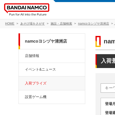
HOME
あそび場をさがす
施設・店舗検索
namcoヨシヅヤ清洲店
na
namcoヨシヅヤ清洲店
店舗情報
入荷
イベント&ニュース
入荷プライズ
設置ゲーム機
登場
登場