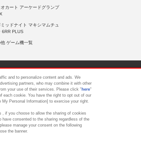
リオカート アーケードグランプ
X
岸ミッドナイト マキシマムチュ
 6RR PLUS
の他 ゲーム機一覧
サイトポリシー
プライバシーポリシー
ウェブアクセシビリティ方
raffic and to personalize content and ads. We
advertising partners, who may combine it with other
rom your use of their services. Please click "
here
"
供について
カスタマーハラスメント対応方針
よくあるご質問・
f each cookie. You have the right to opt out of our
e My Personal Information] to exercise your right.
 , if you choose to allow the sharing of cookies
to have consented to the sharing regardless of the
, please manage your consent on the following
lose the banner.
ndai Namco Amusement Lab Inc.
©Bandai Namco Experience Inc.
©HANAY