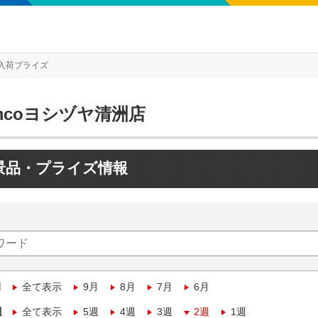
入荷プライズ
mcoヨシヅヤ清洲店
景品・プライズ情報
月
全て表示
9月
8月
7月
6月
週
全て表示
5週
4週
3週
2週
1週