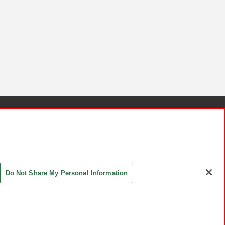
針と検証結果
お取引先さまとともに
お問い合わせ
Do Not Share My Personal Information
ASHIKI Co., Ltd. All Rights Reserved.