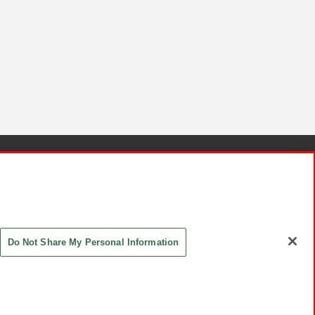
針と検証結果
お取引先さまとともに
お問い合わせ
Do Not Share My Personal Information
ASHIKI Co., Ltd. All Rights Reserved.