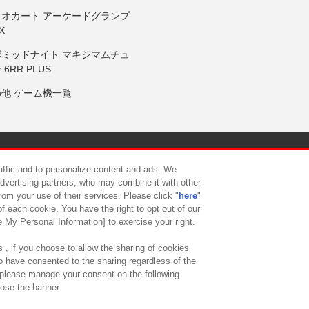
リオカート アーケードグランプ
X
岸ミッドナイト マキシマムチュ
 6RR PLUS
の他 ゲーム機一覧
サイトポリシー
プライバシーポリシー
ウェブアクセシビリティ方
raffic and to personalize content and ads. We
advertising partners, who may combine it with other
rom your use of their services. Please click "
here
"
供について
カスタマーハラスメント対応方針
よくあるご質問・
f each cookie. You have the right to opt out of our
e My Personal Information] to exercise your right.
 , if you choose to allow the sharing of cookies
to have consented to the sharing regardless of the
, please manage your consent on the following
lose the banner.
ndai Namco Amusement Lab Inc.
©Bandai Namco Experience Inc.
©HANAY