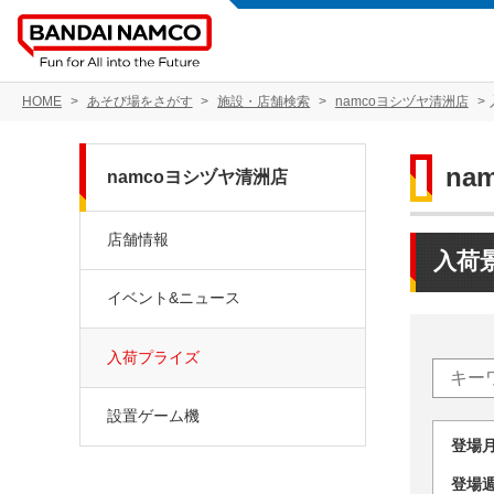
HOME
あそび場をさがす
施設・店舗検索
namcoヨシヅヤ清洲店
na
namcoヨシヅヤ清洲店
店舗情報
入荷
イベント&ニュース
入荷プライズ
設置ゲーム機
登場
登場