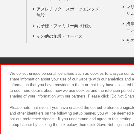
マ
アスレチック・スポーツエンタメ
リD
施設
湾
お子様・ファミリー向け施設
ーン
その他の施設・サービス
そ
関連会社
サステナビリティ
We collect unique personal identifiers such as cookies to analyze our t
share information about your use of our website with our analytics and 
information that you have provided to them or that they have collected f
食品のご提
to see more details about how we use cookies and the retention period o
sharing of your information with our partners. Please click [Do Not Shar
Please note that even if you have enabled the opt-out preference signals
and other identifiers on the following setup banner, you will be deemed 
opt-out preference signals . If you understand and agree to this setting
setup banner by clicking the link below, then click 'Save Settings' and c
©Bandai Namco Amusement Inc.
©Ba