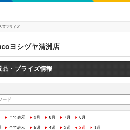
入荷プライズ
mcoヨシヅヤ清洲店
景品・プライズ情報
月
全て表示
9月
8月
7月
6月
週
全て表示
5週
4週
3週
2週
1週