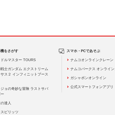
ム機をさがす
スマホ・PCであそぶ
ドルマスター TOURS
ナムコオンラインクレーン
動戦士ガンダム エクストリーム
ナムコパークス オンライ
ーサス２ インフィニットブース
ガシャポンオンライン
公式スマートフォンアプリ
ョジョの奇妙な冒険 ラストサバ
バー
鼓の達人
りスピリッツ