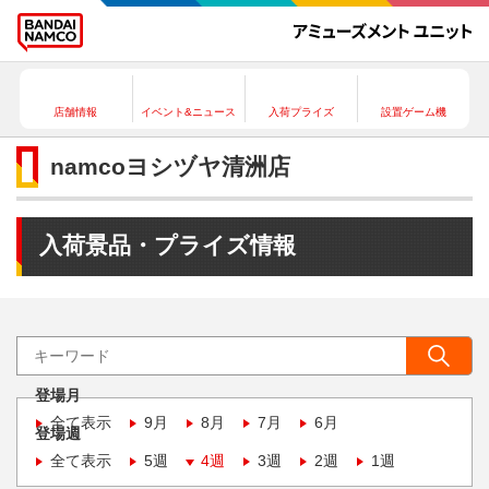
店舗情報
イベント&ニュース
入荷プライズ
設置ゲーム機
namcoヨシヅヤ清洲店
入荷景品・プライズ情報
登場月
全て表示
9月
8月
7月
6月
登場週
全て表示
5週
4週
3週
2週
1週