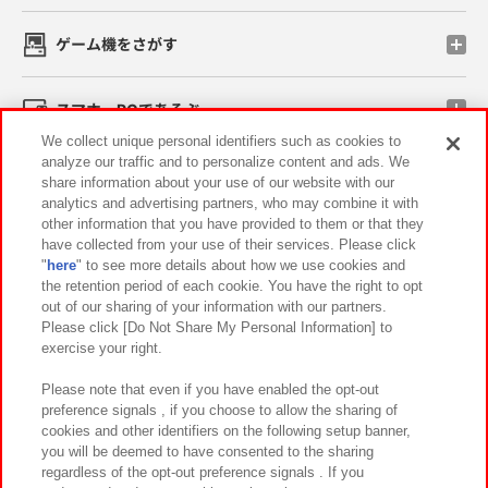
ゲーム機をさがす
スマホ・PCであそぶ
We collect unique personal identifiers such as cookies to
analyze our traffic and to personalize content and ads. We
イベント・キャンペーン
share information about your use of our website with our
analytics and advertising partners, who may combine it with
other information that you have provided to them or that they
have collected from your use of their services. Please click
"
here
" to see more details about how we use cookies and
関連会社
サステナビリティ
サイトポリシー
the retention period of each cookie. You have the right to opt
out of our sharing of your information with our partners.
プライバシーポリシー
ウェブアクセシビリティ方針と検証結果
Please click [Do Not Share My Personal Information] to
exercise your right.
お取引先さまとともに
食品のご提供について
カスタマーハラスメント対応方針
よくあるご質問・お問い合わせ
Please note that even if you have enabled the opt-out
preference signals , if you choose to allow the sharing of
cookies and other identifiers on the following setup banner,
you will be deemed to have consented to the sharing
regardless of the opt-out preference signals . If you