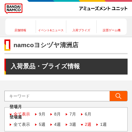
店舗情報
イベント&ニュース
入荷プライズ
設置ゲーム機
namcoヨシヅヤ清洲店
入荷景品・プライズ情報
登場月
全て表示
9月
8月
7月
6月
登場週
全て表示
5週
4週
3週
2週
1週