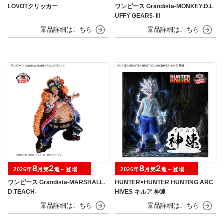
LOVOTクリッカー
ワンピース Grandista-MONKEY.D.L
UFFY GEAR5-Ⅲ
8
2
8
2
2026年
月第
週～登場
2026年
月第
週～登場
ワンピース Grandista-MARSHALL.
HUNTER×HUNTER HUNTING ARC
D.TEACH-
HIVES キルア 神速