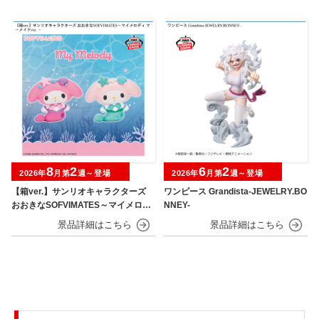
8
2
6
2
2026年
月第
週～登場
2026年
月第
週～登場
【箱ver.】サンリオキャラクターズ
ワンピース Grandista-JEWELRY.BO
おおきなSOFVIMATES～マイメロデ
NNEY-
ィ マーメイドver. ～