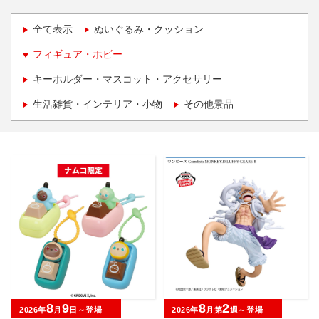
全て表示
ぬいぐるみ・クッション
フィギュア・ホビー
キーホルダー・マスコット・アクセサリー
生活雑貨・インテリア・小物
その他景品
8
9
8
2
2026年
月
日～登場
2026年
月第
週～登場