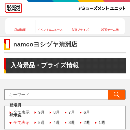
店舗情報
イベント&ニュース
入荷プライズ
設置ゲーム機
namcoヨシヅヤ清洲店
入荷景品・プライズ情報
登場月
全て表示
9月
8月
7月
6月
登場週
全て表示
5週
4週
3週
2週
1週