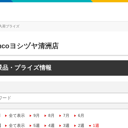
入荷プライズ
mcoヨシヅヤ清洲店
景品・プライズ情報
月
全て表示
9月
8月
7月
6月
週
全て表示
5週
4週
3週
2週
1週