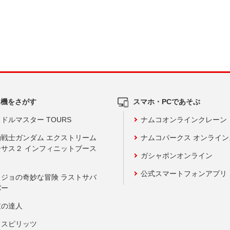
ム機をさがす
スマホ・PCであそぶ
ドルマスター TOURS
ナムコオンラインクレーン
動戦士ガンダム エクストリーム
ナムコパークス オンライ
ーサス２ インフィニットブース
ガシャポンオンライン
公式スマートフォンアプリ
ョジョの奇妙な冒険 ラストサバ
バー
鼓の達人
りスピリッツ