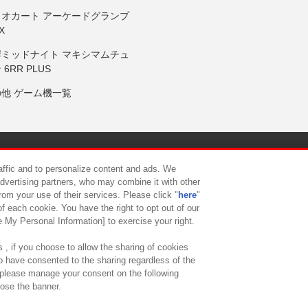
リオカート アーケードグランプ
X
岸ミッドナイト マキシマムチュ
 6RR PLUS
の他 ゲーム機一覧
サイトポリシー
プライバシーポリシー
ウェブアクセシビリティ方
raffic and to personalize content and ads. We
advertising partners, who may combine it with other
rom your use of their services. Please click "
here
"
供について
カスタマーハラスメント対応方針
よくあるご質問・
f each cookie. You have the right to opt out of our
e My Personal Information] to exercise your right.
 , if you choose to allow the sharing of cookies
to have consented to the sharing regardless of the
, please manage your consent on the following
lose the banner.
ndai Namco Amusement Lab Inc.
©Bandai Namco Experience Inc.
©HANAY