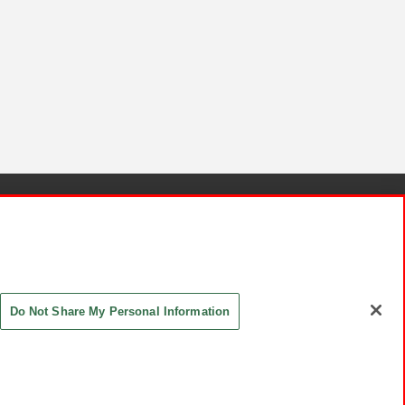
針と検証結果
お取引先さまとともに
お問い合わせ
Do Not Share My Personal Information
ASHIKI Co., Ltd. All Rights Reserved.