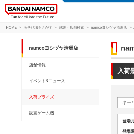
HOME
あそび場をさがす
施設・店舗検索
namcoヨシヅヤ清洲店
na
namcoヨシヅヤ清洲店
店舗情報
入荷
イベント&ニュース
入荷プライズ
設置ゲーム機
登場
登場