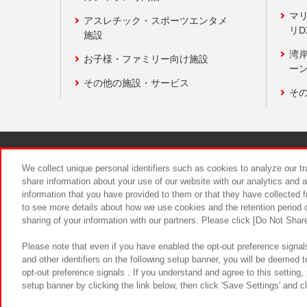
マ
アスレチック・スポーツエンタメ
リD
施設
湾
お子様・ファミリー向け施設
ーン
その他の施設・サービス
そ
関連会社
サステナビリティ
We collect unique personal identifiers such as cookies to analyze our t
share information about your use of our website with our analytics and 
information that you have provided to them or that they have collected f
食品のご提
to see more details about how we use cookies and the retention period o
sharing of your information with our partners. Please click [Do Not Shar
Please note that even if you have enabled the opt-out preference signals
and other identifiers on the following setup banner, you will be deemed 
opt-out preference signals . If you understand and agree to this setting
setup banner by clicking the link below, then click 'Save Settings' and c
©Bandai Namco Amusement Inc.
©Ba